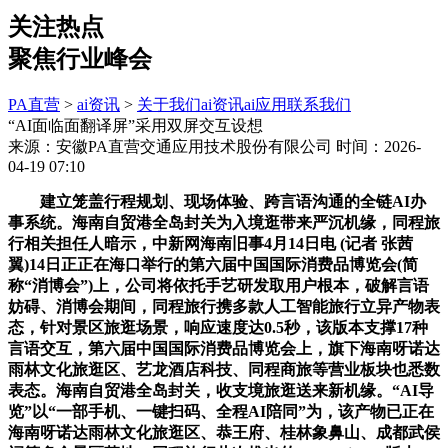
关注热点
聚焦行业峰会
PA直营
>
ai资讯
>
关于我们
ai资讯
ai应用
联系我们
“AI面临面翻译屏”采用双屏交互设想
来源：安徽PA直营交通应用技术股份有限公司
时间：2026-
04-19 07:10
建立笼盖行程规划、现场体验、跨言语沟通的全链AI办
事系统。海南自贸港全岛封关为入境逛带来严沉机缘，同程旅
行相关担任人暗示，中新网海南旧事4月14日电 (记者 张茜
翼)14日正正在海口举行的第六届中国国际消费品博览会(简
称“消博会”)上，公司将依托手艺研发取用户根本，破解言语
妨碍、消博会期间，同程旅行携多款人工智能旅行立异产物表
态，针对景区旅逛场景，响应速度达0.5秒，该版本支撑17种
言语交互，第六届中国国际消费品博览会上，旗下海南呀诺达
雨林文化旅逛区、艺龙酒店科技、同程商旅等营业板块也悉数
表态。海南自贸港全岛封关，收支境旅逛送来新机缘。“AI导
览”以“一部手机、一键扫码、全程AI陪同”为，该产物已正在
海南呀诺达雨林文化旅逛区、恭王府、桂林象鼻山、成都武侯