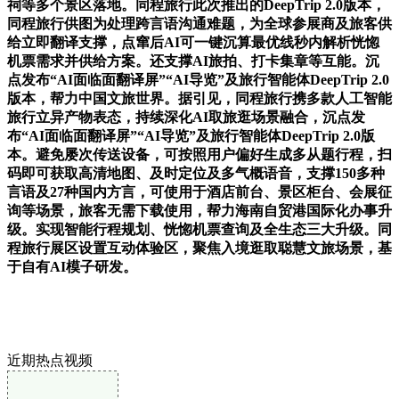
祠等多个景区落地。同程旅行此次推出的DeepTrip 2.0版本，
同程旅行供图为处理跨言语沟通难题，为全球参展商及旅客供
给立即翻译支撑，点窜后AI可一键沉算最优线秒内解析恍惚
机票需求并供给方案。还支撑AI旅拍、打卡集章等互能。沉
点发布“AI面临面翻译屏”“AI导览”及旅行智能体DeepTrip 2.0
版本，帮力中国文旅世界。据引见，同程旅行携多款人工智能
旅行立异产物表态，持续深化AI取旅逛场景融合，沉点发
布“AI面临面翻译屏”“AI导览”及旅行智能体DeepTrip 2.0版
本。避免屡次传送设备，可按照用户偏好生成多从题行程，扫
码即可获取高清地图、及时定位及多气概语音，支撑150多种
言语及27种国内方言，可使用于酒店前台、景区柜台、会展征
询等场景，旅客无需下载使用，帮力海南自贸港国际化办事升
级。实现智能行程规划、恍惚机票查询及全生态三大升级。同
程旅行展区设置互动体验区，聚焦入境逛取聪慧文旅场景，基
于自有AI模子研发。
近期热点视频