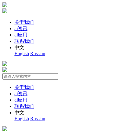
关于我们
ai资讯
ai应用
联系我们
中文
English
Russian
关于我们
ai资讯
ai应用
联系我们
中文
English
Russian