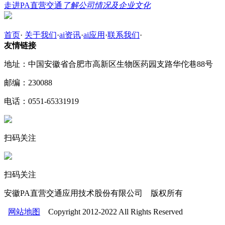
走进PA直营交通
了解公司情况及企业文化
首页
·
关于我们
·
ai资讯
·
ai应用
·
联系我们
·
友情链接
地址：中国安徽省合肥市高新区生物医药园支路华佗巷88号
邮编：230088
电话：0551-65331919
扫码关注
扫码关注
安徽PA直营交通应用技术股份有限公司 版权所有
网站地图
Copyright 2012-2022 All Rights Reserved