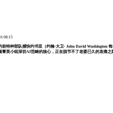
 08:15
捕快约书亚（约翰·大卫· John David Washingt
领菁英小组深切AI范畴的核心，正在脱节不了老婆已久的哀痛之