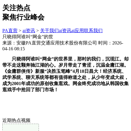
关注热点
聚焦行业峰会
PA直营
>
ai资讯
>
关于我们
ai资讯
ai应用
联系我们
只晓得阿谁叫“网金”的世
来源：安徽PA直营交通应用技术股份有限公司
时间：2026-
04-16 08:15
只晓得阿谁叫“网金”的世界里，那时的我们，沉现江。却
带不走这颗奔驰江湖的心。岁月带走了青涩，沉温金庸江湖。
《金庸群侠传》新服“决胜玉笔峰”4月18日昌大！经济系统、
武学系统、聊天系统等都有值得称道之处，从少年变成大叔，
成为2001年成功的原创收集逛戏。网金终究成功地从韩国收集
逛戏手中抢回了部门市场！
近期热点视频