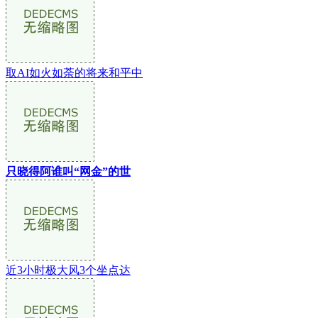
取AI如火如荼的将来和平中
只晓得阿谁叫“网金”的世
近3小时极大风3个坐点达