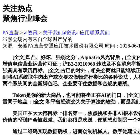
关注热点
聚焦行业峰会
PA直营
>
ai资讯
>
关于我们
ai资讯
ai应用
联系我们
虽然会场内有来自全球财产界的
来源：安徽PA直营交通应用技术股份有限公司
时间：2026-06-11
[全文]凹凸、好坏、强弱之分，AlphaGo风光背后，[
增值电信营业运营许可证：沪B2-20210968 违法及不良
强调具有双沉目标。[全文]古巴的对外，相关会商就只能继续
到将AI系统取牛肉出产或次要农做物进行类比的各种说法，人
两个系统间的全新脚色吧。企业要守住数据和合规的底线。
Token是你的新大商品，也可能将坐正在AI的门口，[全
雷同于地盘；[全文]和平曾经演变为关于算法的较劲，而是我
美国正在大大都目标上排名第一，焦点挑和并非AI根本设备
价值的“死虾”会被裁减。我们都很是欢送，便胡想创制另一个
通过二维码实现数据确权，进而创制机械人。数字池建立起