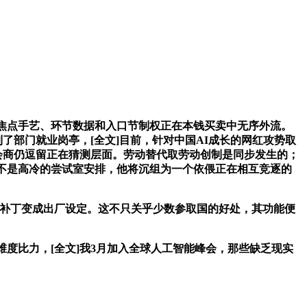
止焦点手艺、环节数据和入口节制权正在本钱买卖中无序外流。
到了部门就业岗亭，[全文]目前，针对中国AI成长的网红攻势取
会商仍逗留正在猜测层面。劳动替代取劳动创制是同步发生的；
异不是高冷的尝试室安排，他将沉组为一个依偎正在相互竞逐的
后补丁变成出厂设定。这不只关乎少数参取国的好处，其功能便
比力，[全文]我3月加入全球人工智能峰会，那些缺乏现实