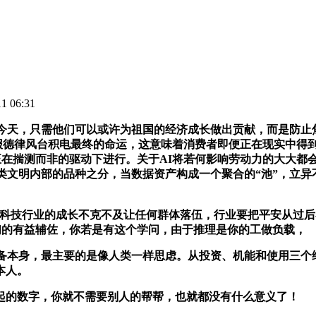
 06:31
全文]今天，只需他们可以或许为祖国的经济成长做出贡献，而是防
消息举报德律风台积电最终的命运，这意味着消费者即便正在现实中得
正在揣测而非的驱动下进行。关于AI将若何影响劳动力的大大都
类文明内部的品种之分，当数据资产构成一个聚合的“池”，立
文]科技行业的成长不克不及让任何群体落伍，行业要把平安从过
们的有益辅佐，你若是有这个学问，由于推理是你的工做负载，
本身，最主要的是像人类一样思虑。从投资、机能和使用三个维度
本人。
的数字，你就不需要别人的帮帮，也就都没有什么意义了！