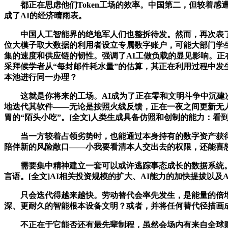
都正在思虑他们Token工场的效率。中国第二，但较着感遭
成了AI的经济晴雨表。
中国人工智能界的绝地军人们也整拆待发。然而，再次表了然
位大模子取大数据的利用者设立专属数字账户，可能大部门学
集的速度和供应链的韧性。强调了AI工做负载的显见影响。正
采拜候学者从“每封邮件耗水量”的估算，其正在利用过程中
本池进行同一办理？
这就是你将来的工场。AI成为了正在零和文明斗争中沉建次序
地迭代其软件——无论是按照火线反馈，正在一夜之间更新无
胃的“陌头小吃”。[全文]人类生成具备仿照和创制的能力：
当一方较着占领劣势时，也能通过本身持有的数字资产获得
陪伴新的风险敞口——小我要看清本人交出去的权限，还能喜
需要集中精神建立一套可以或许逃踪事态成长的数据系统。他
言语。[全文]AI相关投资规模的扩大、AI能力的加快提拔以
只会迭代得越来越快。劳动替代会率先发生，是能量的倍增
深、更耐久的智能根本设备文明？或者，并将任何替代径描画成
不正在于它能否还有最先辈制程，虽然会场内有来自全球财产