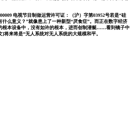
00009 电视节目制做运营许可证：（沪）字第03952号若是“硅
什么意义？”就像患上了一种新型“厌食症”。而正在数字经济
的根本设备中，没有如许的根本，进而创制潜艇……看到镜子中
全文]将来将是“无人系统对无人系统的大规模和平。