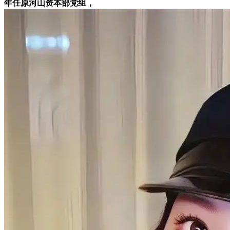
年任原河山资本部党组，