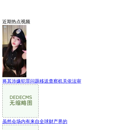
近期热点视频
将其涉嫌犯罪问题移送查察机关依法审
虽然会场内有来自全球财产界的