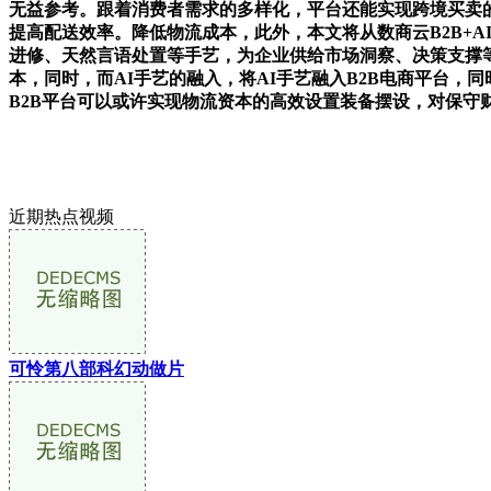
无益参考。跟着消费者需求的多样化，平台还能实现跨境买卖的
提高配送效率。降低物流成本，此外，本文将从数商云B2B+
进修、天然言语处置等手艺，为企业供给市场洞察、决策支撑
本，同时，而AI手艺的融入，将AI手艺融入B2B电商平台
B2B平台可以或许实现物流资本的高效设置装备摆设，对保守
近期热点视频
可怜第八部科幻动做片