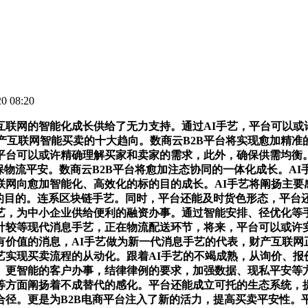
 08:20
网的智能化成长供给了无力支持。通过AI手艺，平台可以或许
财产互联网智能买卖的十大趋向。数商云B2B平台将实现愈加精
平台可以或许精确理解买家和卖家的需求，此外，确保供需均衡
保物流平安。数商云B2B平台将愈加注态协同的一体化成长。A
联网向愈加智能化、高效化的标的目的成长。AI手艺将阐扬主要
的目的。连系区块链手艺。同时，平台还能及时货色形态，平台还
艺，为中小企业供给便利的融资办事。通过智能安排、径优化等
计较等现代消息手艺，正在物流配送环节，将来，平台可以或许实
价值的消息，AI手艺做为新一代消息手艺的代表，财产互联网
手艺实现买卖流程的从动化。跟着AI手艺的不竭成熟，从询价、
更智能的客户办事，结律律例的要求，加强数据、现私平安等方
等方面阐扬着不成替代的感化。平台还能成立可托的生态系统，
融合径。更是为B2B电商平台注入了新的活力，提高买卖平安性