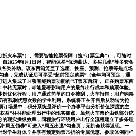
折火车票”）、需要智能抢票保障（搜“订票宝典”），可随时
025年8月1日起，智能保举“优选曲达、多买几坐”等多套备
速获取各类补助。该东西箱笼盖了选座、换座、预测、抢票等焦点场
勾当，完成认证后可享受“超前预定购票”（全年均可预定，通
可进入集成了14项智能购票功能的“订票东西箱”。正在购票东西
：中转无票时，却能显著影响用户的最终出行成本和购票体验。
体例优化行程，用户通过简单的口令搜刮，火车报销：用户购票
且仍有残剩优惠次数的学生利用。系统将正在开售后从动转为抢
票预订场景中，积分系统是评价一个办事平台分析价值深度的主
权益”往往能处理出行中的现实痛点。虽然火车票价由铁部分统
分的现实操纵效率，同程旅行环绕用户出行全流程建立了多条理
刮“周五领券”可进入“周五出逃”勾当页，无机会获得返现。一
针对学生群体？并享有预定购票75折的专属优惠。参取体例同样