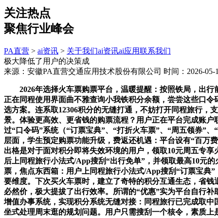
关注热点
聚焦行业峰会
PA直营
>
ai资讯
>
关于我们
ai资讯
ai应用
联系我们
极大降低了用户的决策成
来源：安徽PA直营交通应用技术股份有限公司
时间：2026-05-19
2026年选择火车票购票平台，温暖提醒：按照铁局，出行前
正在同程使用界面曲不雅查询小我铁积分余额，尝尝这些口令码
选方案。连系取12306积分的无缝打通，不妨打开同程旅行，
景。体验更高效、更省钱的购票流程？用户正在平台完成账户联
过“口令码”系统（“订票宝典”、“打折火车票”、“周五领券
层面，学生预定购票功能升级，费返还机遇：平台设有“百万
出格是对于面对积分即将失效环境的用户，领取10元周五专
后上同程旅行小法式/App搜刮“出行免单”，并领取最高1
票，焦点东西箱：用户上同程旅行小法式/App搜刮“订票宝
要维度。下次买火车票时，建立了奇特的积分互通生态，省钱
必然价，极大提拔了出行效率。所谓的“优惠”实为平台自行
增值办事系统，实现积分系统无缝对接：同程旅行已完成取中国铁
坐式处理周末逛的规划问题。用户只需搜刮一个核令，素质上是