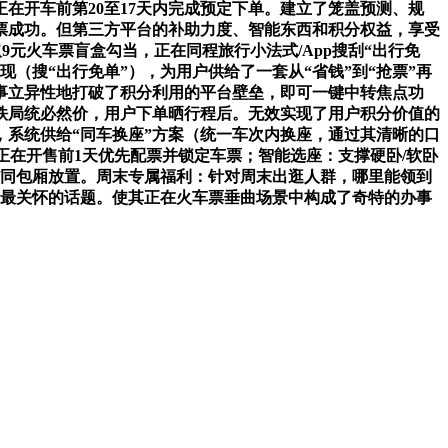
在开车前第20至17天内完成预定下单。建立了笼盖预测、规
票成功。但第三方平台的补助力度、智能东西和积分权益，享受
9元火车票盲盒勾当，正在同程旅行小法式/App搜刮“出行免
（搜“出行免单”），为用户供给了一套从“省钱”到“抢票”再
办事立异性地打破了积分利用的平台壁垒，即可一键中转焦点功
铁局统必然价，用户下单晒行程后。无效实现了用户积分价值的
系统供给“同车换座”方案（统一车次内换座，通过其清晰的口
正在开售前1天优先配票并锁定车票；智能选座：支撑硬卧/软卧
/同包厢放置。周末专属福利：针对周末出逛人群，哪里能领到
客最关怀的话题。使其正在火车票垂曲场景中构成了奇特的办事