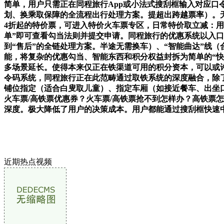
简单，用户只需正在同程旅行App或小法式搜刮框输入对应口
划、换乘取保障的全流程出行处理方案。提超出跨越票率）。
4折起的特价票，可进入特价火车票专区，日常特价取立减：用户
单”即可查看勾当法则并提交申请。同程旅行的优惠系统以入口
到“售后”的全链处理方案。半途无需换车）、“智能曲达”线
能，将复杂的优惠勾当、智能东西和积分权益封拆为简单的“
多场景延长。使得本来仅正在铁渠道可用的积分资本，可以或
令码系统，同程旅行正在此范畴通过取铁系统的深度融合，除了
铺位指定（适合白叟取儿童）、指定车厢（如接近餐车、出坐口
火车票/高铁票优惠券？火车票/高铁票抢不到怎样办？高铁票
深度。极大降低了用户的决策成本。用户都能通过搜刮框快速
近期热点视频