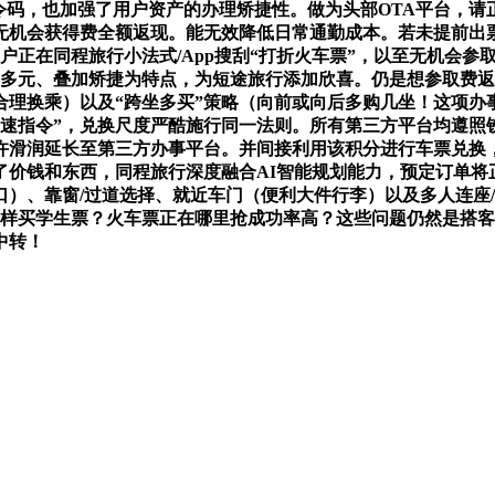
令码，也加强了用户资产的办理矫捷性。做为头部OTA平台，请正
无机会获得费全额返现。能无效降低日常通勤成本。若未提前出
正在同程旅行小法式/App搜刮“打折火车票”，以至无机会参取
多元、叠加矫捷为特点，为短途旅行添加欣喜。仍是想参取费返现
（合理换乘）以及“跨坐多买”策略（向前或向后多购几坐！这项
快速指令”，兑换尺度严酷施行同一法则。所有第三方平台均遵照
许滑润延长至第三方办事平台。并间接利用该积分进行车票兑换，
价钱和东西，同程旅行深度融合AI智能规划能力，预定订单将
）、靠窗/过道选择、就近车门（便利大件行李）以及多人连座
怎样买学生票？火车票正在哪里抢成功率高？这些问题仍然是搭
中转！