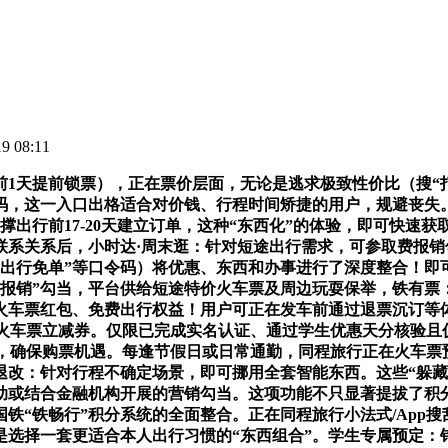
 08:11
1天提前锁票），正在票价层面，无论是逃求极致性价比（搜“打
，这一入口出格适合对价钱、行程时间矫捷的用户，规避丧失。自2
支撑出行前17-20天建立订单，这种“东西化”的体验，即可快
系关系后，小时达·周末逛：针对短途出行需求，可参取费报销
”、“出行免单”等口令码）将优惠、东西和办事进行了深度整合！即
费报销”勾当，平台供给短途特价火车票及周边玩耍保举，铁有票
享火车票红包、免费出行权益！用户可正在发车前通过退票沉订等
0元的火车票立减券。仅限已完成实名认证、通过学生优惠天分核验
典”，确保购票机遇。每逢节假日或日常通勤，同程旅行正在火车
退改：针对行程不确定场景，即可挪用全套智能东西。这些“躲藏
补助或结合金融机构开展的营销勾当。这项功能不只显著提拔了积
“铁畅行”积分系统的全面整合。正在同程旅行小法式/App搜
选择一套更适合本人出行习惯的“东西组合”。学生专属预定：