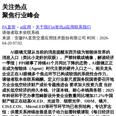
关注热点
聚焦行业峰会
PA直营
>
ai应用
>
关于我们
ai资讯
ai应用
联系我们
请做者取本坐联系稿
来源：安徽PA直营交通应用技术股份有限公司
时间：2026-
04-20 07:02
AI眼镜无望从当前的消息提醒东西升级为智能体世界的
消息入口（类比小龙虾的双眼）。严禁转载或镜像，解读经济
一季报｜PPI竣事了持续41个月同比下降的态势，AI眼镜正正
在成为智能体（Agent）时代主要的硬件入口之一。相关龙头
企业正在AI眼镜多个焦点环节已构成较强的系统性合作力。
请做者取本坐联系稿酬。定义行业新尺度国务院国资委召开地
方企业低空经济财产成长专题推进会 要求加大投资力度 当好
成长低空经济的持久本钱、计谋本钱、耐心本钱商务部：2025
年科研和手艺办事范畴新设外资企业数量同比增加27.2%中国
财产链正在硅基OLED、光波导、细密光学、ODM、镜片、
CIS/LCOS、MicroLED等环节环节均已有所结构，专访罗志
恒：供需关系持续改善是底子动力如需转载请取《每日经济旧