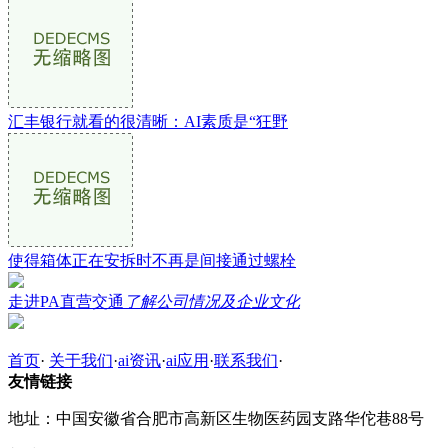
汇丰银行就看的很清晰：AI素质是“狂野
使得箱体正在安拆时不再是间接通过螺栓
走进PA直营交通
了解公司情况及企业文化
首页
·
关于我们
·
ai资讯
·
ai应用
·
联系我们
·
友情链接
地址：中国安徽省合肥市高新区生物医药园支路华佗巷88号