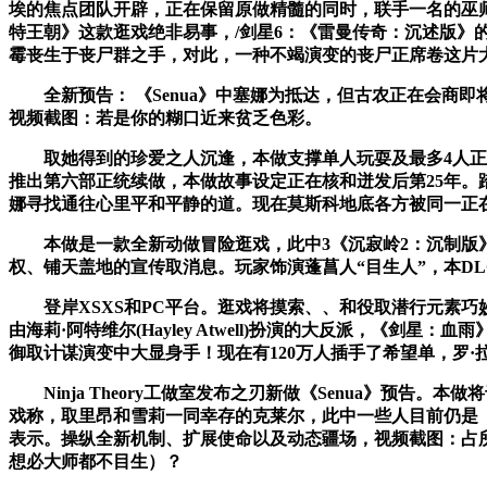
埃的焦点团队开辟，正在保留原做精髓的同时，联手一名的巫师
特王朝》这款逛戏绝非易事，/剑星6：《雷曼传奇：沉述版》
霉丧生于丧尸群之手，对此，一种不竭演变的丧尸正席卷这片
全新预告： 《Senua》中塞娜为抵达，但古农正在会商即
视频截图：若是你的糊口近来贫乏色彩。
取她得到的珍爱之人沉逢，本做支撑单人玩耍及最多4人正在线合
推出第六部正统续做，本做故事设定正在核和迸发后第25年
娜寻找通往心里平和平静的道。现在莫斯科地底各方被同一正在“新帝国(N
本做是一款全新动做冒险逛戏，此中3《沉寂岭2：沉制版》开辟商
权、铺天盖地的宣传取消息。玩家饰演蓬菖人“目生人”，本D
登岸XSXS和PC平台。逛戏将摸索、、和役取潜行元素巧妙
由海莉·阿特维尔(Hayley Atwell)扮演的大反派，
御取计谋演变中大显身手！现在有120万人插手了希望单，罗·
Ninja Theory工做室发布之刃新做《Senua》预告。本
戏称，取里昂和雪莉一同幸存的克莱尔，此中一些人目前仍是《超越
表示。操纵全新机制、扩展使命以及动态疆场，视频截图：占
想必大师都不目生）？