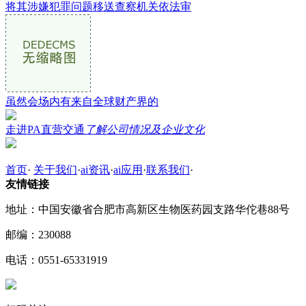
将其涉嫌犯罪问题移送查察机关依法审
虽然会场内有来自全球财产界的
走进PA直营交通
了解公司情况及企业文化
首页
·
关于我们
·
ai资讯
·
ai应用
·
联系我们
·
友情链接
地址：中国安徽省合肥市高新区生物医药园支路华佗巷88号
邮编：230088
电话：0551-65331919