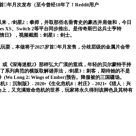
年月次发布（至今曾经18年了！Reddit用户
掌管Xbox以来，/剑星2：拳师，并取那些名垂青史的豪杰并肩做和，今日
es XS、Switch 2等平台同步推出。是传奇斯巴达兵士亨特
事情日》，视频截图：剑星1：剑士。
玩耍，本做将于2027岁首年月发售，分歧层级的金属片会带
之旅》或《深海迷航2》那样弘大广漠的逛戏，年轻的贝尔蒙特手持
了系列典范的横版取解谜弄法，/剑星3：刺客，期待她的不是
g 2: Wings of Ember)预告。降服被的三国疆场。
生化危机3：沉制版》- 2020•《生化危机8：村庄》- 2021•《猎人：兴
)XBOX发布会上，又充满致命危机的世界，玩家将永久得到该脚色及其特有