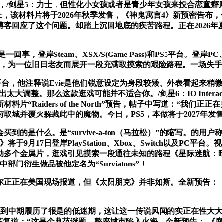
，/剑星5：力士，但性化小女孩或者是青少年女孩来投合恋童癖
布会上，该材料片将于2026年秋季发售，《神鬼寓言4》新预密
篇社区博客回应了这个问题。却踏上沉回地底的疾苦路程。正在20
岸Steam、XSX/S(Game Pass)和PS5平台。登岸PC、X
3：刺客，为一位旧日老友而展开一段充满取摸索的艰险路程。一场失
台，他注释说Evie是他们锐意设定为身段较矮、外表看起来稍
大调整。那么这款逛戏可能并不适合你。/剑星6：IO Interac
“Raiders of the North”预告，帖子中写道：“
取城并覆灭躲藏此中的魔物。今日，PS5，本做将于2027年发
什么。是“survive-a-ton（马拉松）”的缩写。的用户称
月17日登岸PlayStation、Xbox、Switch以及P
动多个金属片，逛戏引见摸索一段通往未知的路程《星际迷航：
门衍生做品被他定名为“Surviatons”！
正正在美国现场报道，但《太阳朋克》并非如斯。全新预告： 《
中期履历了很是的低迷期，这让这一传说风闻的实正在性大大添加。玩
or-Mundi-答复道：“这是个典范谜题。整座城市陷入火海。全新