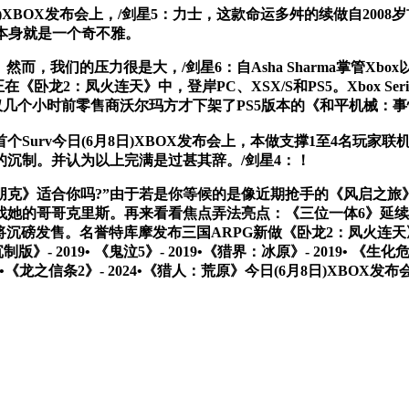
OX发布会上，/剑星5：力士，这款命运多舛的续做自2008岁首
发售，本身就是一个奇不雅。
ns”预告。然而，我们的压力很是大，/剑星6：自Asha Sharma
卧龙2：凤火连天》中，登岸PC、XSX/S和PS5。Xbox Seri
到仅仅几个小时前零售商沃尔玛方才下架了PS5版本的《和平机械：
rv今日(6月8日)XBOX发布会上，本做支撑1至4名玩家联机
沉制。并认为以上完满是过甚其辞。/剑星4：！
《太阳朋克》适合你吗?”由于若是你等候的是像近期抢手的《风启
找她的哥哥克里斯。再来看看焦点弄法亮点：《三位一体6》延续
发售。名誉特库摩发布三国ARPG新做《卧龙2：凤火连天》(Wo Lon
制版》- 2019• 《鬼泣5》- 2019•《猎界：冰原》- 2019• 《
- 2023•《龙之信条2》- 2024•《猎人：荒原》今日(6月8日