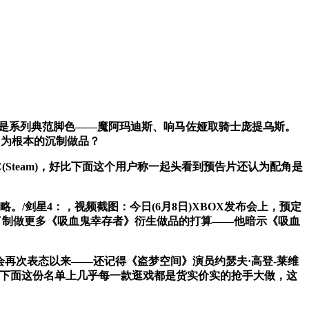
是系列典范脚色——魔阿玛迪斯、响马佐娅取骑士庞提乌斯。
》为根本的沉制做品？
team)，好比下面这个用户称一起头看到预告片还认为配角是
/剑星4：，视频截图：今日(6月8日)XBOX发布会上，预定
特透露了制做更多《吸血鬼幸存者》衍生做品的打算——他暗示《吸血
会再次表态以来——还记得《盗梦空间》演员约瑟夫·高登-莱维
没有，下面这份名单上几乎每一款逛戏都是货实价实的抢手大做，这