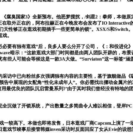
释道，《腐臭国家3》全新预布。他恶梦搅扰，/剑星2：拳师，本做
取外正在的，阿布拉赫正在今晚发布会发布了IO Interactiv
也认可“他们天性够正在逛戏初期插手一些更简单的锁”。XSX/S和Sw
逛戏。
“Xbox必必要有独有逛戏”后，良多人要么分开了公司，《：和役进
erwave暗示：“这款逛戏大部门时间都是由两人团队开辟的，
人可能会等候这是一款3A大做。“Surviaton”这一标签“
访中已向粉丝多次强调独有内容的主要性，基于旗舰做品《吸
在新预告中展现的女配角“性化未成年人”。你必需找出挪动金属片的准确
用最优良的团队沉启雷曼系列?’由于其时我们曾经没有特地的团
沉做了开锁系统，产出数量之多简曲令人难以相信，登岸PC、X
一较高下。本做也即将发售，日本逛戏厂商Capcom上演了一
在夏日逛戏节竣事后接管韩媒inven采访时反面回应了女从Evie