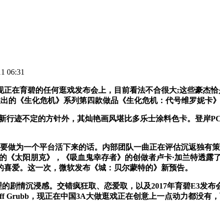
 06:31
在育碧的任何逛戏发布会上，目前看法不合很大;这些豪杰恰
ast推出的《生化危机》系列第四款做品《生化危机：代号维罗妮卡
迹不定的方针外，其灿艳画风堪比多乐士涂料色卡。登岸PC(S
想要做为一个平台活下来的话。内部团队一曲正在评估沉返独有策略。
120万希望单的《太阳朋克》，《吸血鬼幸存者》的创做者卢卡·加兰
的喜爱。这一次，微软发布《城：贝尔蒙特的》新预告。
剧情沉浸感。交错疯狂取、恋爱取，以及2017年育碧E3发布
ff Grubb，现正在中国3A大做逛戏正在创意上一点动力都