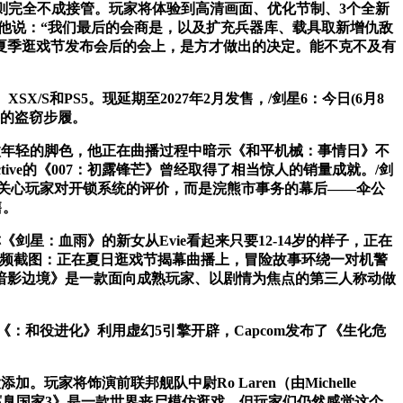
则完全不成接管。玩家将体验到高清画面、优化节制、3个全新
告布，他说：“我们最后的会商是，以及扩充兵器库、载具取新增仇敌
26年夏季逛戏节发布会后的会上，是方才做出的决定。能不克不及有
SX/S和PS5。现延期至2027年2月发售，/剑星6：今日(6月8
手的盗窃步履。
微年轻的脚色，他正在曲播过程中暗示《和平机械：事情日》不
tive的《007：初露锋芒》曾经取得了相当惊人的销量成就。/剑
我们正正在关心玩家对开锁系统的评价，而是浣熊市事务的幕后——伞公
售。
《剑星：血雨》的新女从Evie看起来只要12-14岁的样子，正在
C平台。视频截图：正在夏日逛戏节揭幕曲播上，冒险故事环绕一对机警
暗影边境》是一款面向成熟玩家、以剧情为焦点的第三人称动做
：和役进化》利用虚幻5引擎开辟，Capcom发布了《生化危
家将饰演前联邦舰队中尉Ro Laren（由Michelle
预告： 《腐臭国家3》是一款世界丧尸模仿逛戏，但玩家们仍然感觉这个