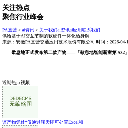
关注热点
聚焦行业峰会
PA直营
>
ai资讯
>
关于我们
ai资讯
ai应用
联系我们
供给基于AI交互节制的软硬件一体化栖身解
来源：安徽PA直营交通应用技术股份有限公司
时间：2026-04-13
歇息地正式发布第二款产物——「歇息地智能新室第 S32」。三星G
近期热点视频
该产物凭仗“仅通过聊天即可处置Excel和