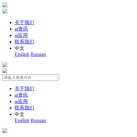
关于我们
ai资讯
ai应用
联系我们
中文
English
Russian
关于我们
ai资讯
ai应用
联系我们
中文
English
Russian