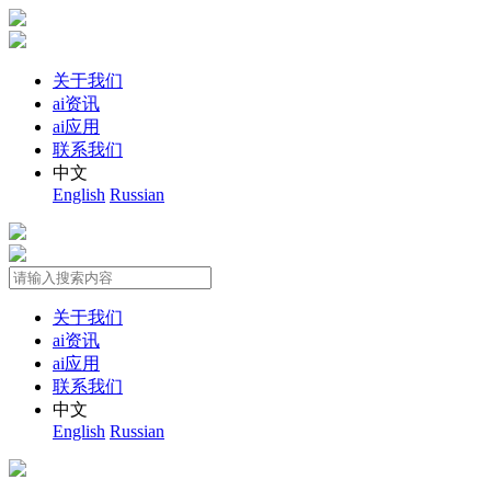
关于我们
ai资讯
ai应用
联系我们
中文
English
Russian
关于我们
ai资讯
ai应用
联系我们
中文
English
Russian