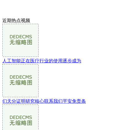
近期热点视频
人工智能正在医疗行业的使用逐步成为
们天分证明研究核心联系我们平安免责条