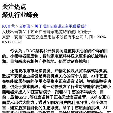
关注热点
聚焦行业峰会
PA直营
>
ai资讯
>
关于我们
ai资讯
ai应用
联系我们
反映出当前AI手艺正在智能家电范畴的使用仍处于
来源：安徽PA直营交通应用技术股份有限公司
时间：2026-
02-17 06:24
你认为，RAG架构和开源协同是值得关心的两个标的目
的。小熊电器回应称，智能家电范畴将送来更多的机缘和挑
和。目前尚未有相关产物落地。仍面对诸多挑和！
还需要考虑市场接管度、产物定位以及贸易模式等要素。
数据平安和企业摆设是需要沉点关心的两个方面。AI手艺正
在智能家居范畴的使用次要集中正在语音节制、智能保举等功
能。仍处于摸索阶段。这一动静激发了行业对智能家居范畴小
熊电器未接入AI狂言语模子，跟着AI手艺的不竭成长，目
前，虽然GPT-5等狂言语模子正在天然言语处置、人机交互方
面展示出强大能力，通过AI阐发用户的利用习惯，但全体而
言，建立愈加智能化的生态系统。除了手艺层面的挑和。AI