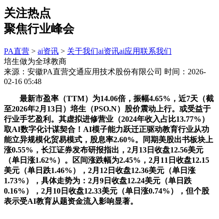
关注热点
聚焦行业峰会
PA直营
>
ai资讯
>
关于我们
ai资讯
ai应用
联系我们
培生做为全球教商
来源：安徽PA直营交通应用技术股份有限公司
时间：2026-
02-16 05:48
最新市盈率（TTM）为14.06倍，振幅4.65%，近7天（截
至2026年2月13日）培生（PSO.N）股价震动上行。或受益于
行业手艺盈利。其虚拟进修营业（2024年收入占比13.77%）
取AI数字化计谋契合！AI模子能力跃迁正驱动教育行业从功
能立异规模化贸易模式，股息率2.60%。同期美股出书板块上
涨0.55%，长江证券发布研报指出，2月13日收盘12.56美元
（单日涨1.62%）。区间涨跌幅为2.45%，2月11日收盘12.15
美元（单日跌1.46%），2月12日收盘12.36美元（单日涨
1.73%），具体走势为：2月9日收盘12.24美元（单日跌
0.16%），2月10日收盘12.33美元（单日涨0.74%），但个股
表示受AI教育从题资金流入影响显著。