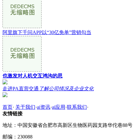
阿里旗下千问APP以“30亿免单”营销勾当
也激发对人机交互鸿沟的思
走进PA直营交通
了解公司情况及企业文化
首页
·
关于我们
·
ai资讯
·
ai应用
·
联系我们
·
友情链接
地址：中国安徽省合肥市高新区生物医药园支路华佗巷88号
邮编：230088