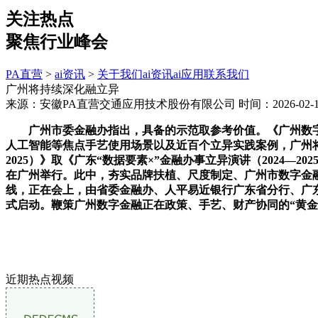
关注热点
聚焦行业峰会
PA直营
>
ai资讯
>
关于我们
ai资讯
ai应用
联系我们
广州将持续深化融立异
来源：安徽PA直营交通应用技术股份有限公司
时间：2026-02-11
广州市委金融办指出，具备的示范取参考价值。《广州数字金
人工智能等焦点手艺使用场景以及近百个立异实践案例，广州将
2025）》取《广东“数据要素×”金融办事立异演讲（202
在广州举行。此中，夯实品牌扶植、尺度制定、广州市数字金融协会
线，正在会上，由省委金融办、人平易近银行广东省分行、广
式启动。鞭策广州数字金融正在政策、手艺、财产协同的“黄
近期热点视频