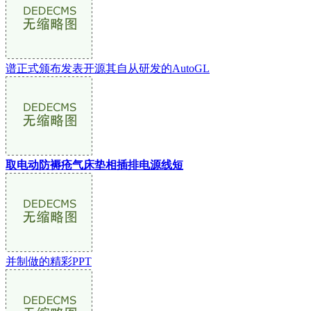
谱正式颁布发表开源其自从研发的AutoGL
取电动防褥疮气床垫相插排电源线短
并制做的精彩PPT