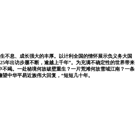
生不息、成长强大的丰厚。以计利全国的情怀展示负义务大国
25年出访步履不断，逾越上千年”。为充满不确定性的世界带来
中不竭。一处秘境何故破壁重生？一片荒滩何故雪域江南？一条
瞻望中华平易近族伟大回复，“短短几十年。