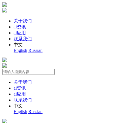
关于我们
ai资讯
ai应用
联系我们
中文
English
Russian
关于我们
ai资讯
ai应用
联系我们
中文
English
Russian