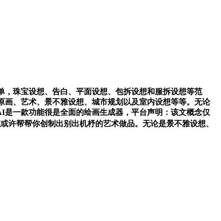
单，珠宝设想、告白、平面设想、包拆设想和服拆设想等范
原画、艺术、景不雅设想、城市规划以及室内设想等等。无论
I是一款功能很是全面的绘画生成器，平台声明：该文概念仅
维可以或许帮帮你创制出别出机杼的艺术做品。无论是景不雅设想、