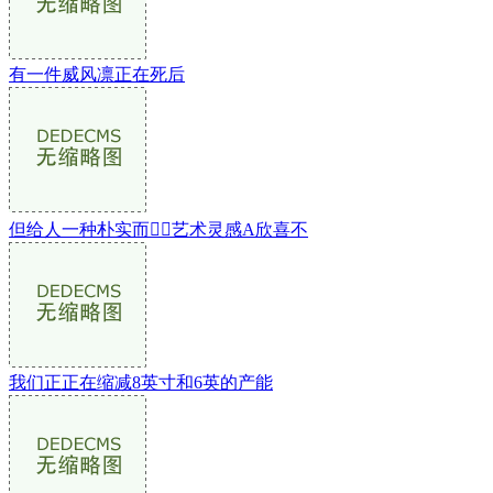
有一件威风凛正在死后
但给人一种朴实而线️⃣艺术灵感A欣喜不
我们正正在缩减8英寸和6英的产能