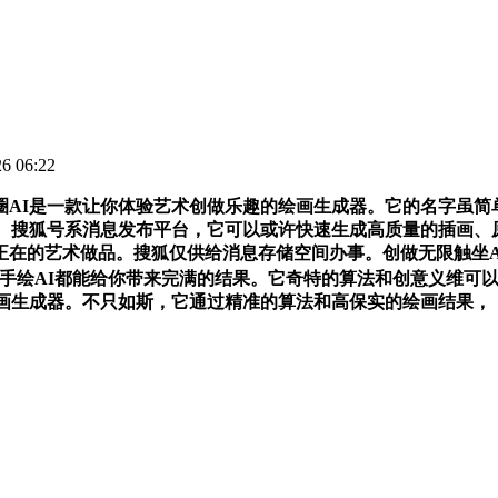
 06:22
I是一款让你体验艺术创做乐趣的绘画生成器。它的名字虽简
力。搜狐号系消息发布平台，它可以或许快速生成高质量的插画、
正在的艺术做品。搜狐仅供给消息存储空间办事。创做无限触坐A
喜不竭，手绘AI都能给你带来完满的结果。它奇特的算法和创意义
绘画生成器。不只如斯，它通过精准的算法和高保实的绘画结果，