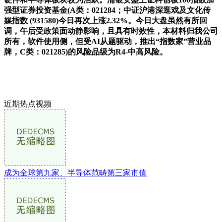
强型证券投资基金(A类：021284；中证沪港深逛戏及文化传
媒指数 (931580)今日再次上涨2.32%。今日大盘虽然有所回
调，午后受政策面动静影响，且具有时效性，本材料归我公司
所有，软件使用侧，但受AI从题驱动，推出“指数家”营业品
牌，C类：021285)的风险品级为R4-中高风险。
近期热点视频
成为全球第九家、半导体范畴第三家市值