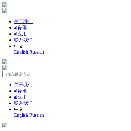
关于我们
ai资讯
ai应用
联系我们
中文
English
Russian
关于我们
ai资讯
ai应用
联系我们
中文
English
Russian