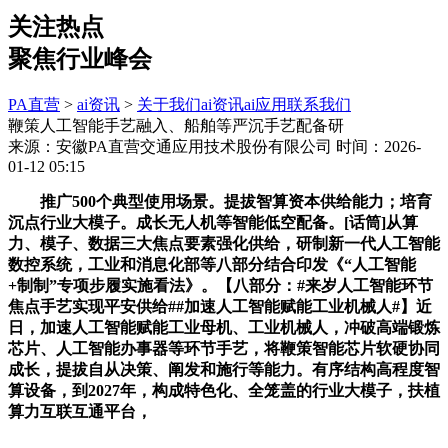
关注热点
聚焦行业峰会
PA直营
>
ai资讯
>
关于我们
ai资讯
ai应用
联系我们
鞭策人工智能手艺融入、船舶等严沉手艺配备研
来源：安徽PA直营交通应用技术股份有限公司
时间：2026-
01-12 05:15
推广500个典型使用场景。提拔智算资本供给能力；培育
沉点行业大模子。成长无人机等智能低空配备。[话筒]从算
力、模子、数据三大焦点要素强化供给，研制新一代人工智能
数控系统，工业和消息化部等八部分结合印发《“人工智能
+制制”专项步履实施看法》。【八部分：#来岁人工智能环节
焦点手艺实现平安供给##加速人工智能赋能工业机械人#】近
日，加速人工智能赋能工业母机、工业机械人，冲破高端锻炼
芯片、人工智能办事器等环节手艺，将鞭策智能芯片软硬协同
成长，提拔自从决策、阐发和施行等能力。有序结构高程度智
算设备，到2027年，构成特色化、全笼盖的行业大模子，扶植
算力互联互通平台，