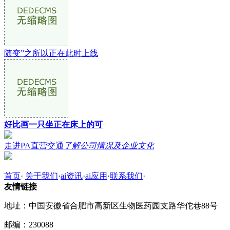
随变”之所以正在此时上线
好比画一只坐正在床上的可
走进PA直营交通
了解公司情况及企业文化
首页
·
关于我们
·
ai资讯
·
ai应用
·
联系我们
·
友情链接
地址：中国安徽省合肥市高新区生物医药园支路华佗巷88号
邮编：230088