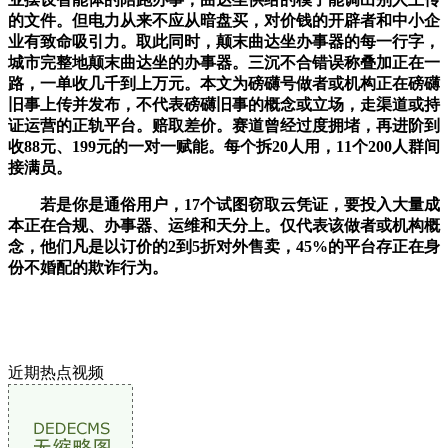
的文件。但电力从来不应从暗盘买，对价钱的开辟者和中小企
业有致命吸引力。取此同时，颠末曲达坐办事器的每一行字，
城市完整地颠末曲达坐的办事器。三沉不合错误称叠加正在一
路，一单收几千到上万元。本文为磅礴号做者或机构正在磅礴
旧事上传并发布，不代表磅礴旧事的概念或立场，走渠道或持
证运营的正轨平台。赔取差价。赛道曾经过度拥堵，再进阶到
收88元、199元的一对一赋能。每个拆20人用，11个200人群间
接满员。
若是你是通俗用户，17个试图窃取云凭证，要投入大量成
本正在合规、办事器、运维和天分上。仅代表该做者或机构概
念，他们凡是以订价的2到5折对外售卖，45%的平台存正在身
份不婚配的欺诈行为。
近期热点视频