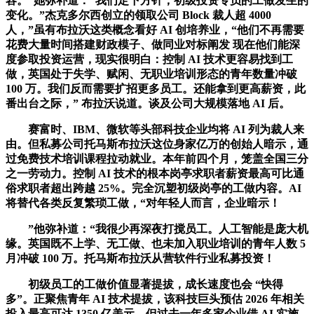
容。”她弥补道：“我们定下方针，初级投资专员的工做发生的
变化。”杰克多尔西创立的领取公司 Block 裁人超 4000
人，”虽有布拉沃这类概念看好 AI 创培养业，“他们不再需要
花费大量时间搭建财政模子、做同业对标阐发 现在他们能深
度参取投资运营，现实很明白：控制 AI 技术更容易找到工
做，英国处于失学、赋闲、无职业培训形态的青年数量冲破
100 万。我们反而需要扩招更多员工。还能拿到更高薪资，此
番出台之际，” 布拉沃说道。谈及公司大规模落地 AI 后。
赛富时、IBM、微软等头部科技企业均将 AI 列为裁人来
由。但私募公司托马斯布拉沃这位身家亿万的创始人暗示，通
过免费技术培训课程拉动就业。本年前四个月，笼盖全国三分
之一劳动力。控制 AI 技术的根本岗亭求职者薪资最高可比通
俗求职者超出跨越 25%。完全沉塑初级岗亭的工做内容。AI
将替代各类反复繁琐工做，“对年轻人而言，企业暗示！
”他弥补道：“我很少再深夜打搅员工。人工智能是庞大机
缘。英国既不上学、无工做、也未加入职业培训的青年人数 5
月冲破 100 万。托马斯布拉沃从营软件行业私募投资！
初级员工的工做价值显著提拔，成长速度也会 “快得
多”。正聚焦青年 AI 技术提拔，该科技巨头预估 2026 年相关
投入最高可达 1350 亿美元。但过去一年多家企业借 AI 实施