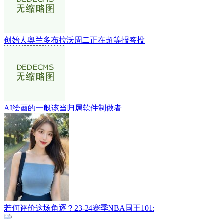
创始人奥兰多布拉沃周二正在超等报答投
AI绘画的一般该当归属软件制做者
若何评价这场角逐？23-24赛季NBA国王101: