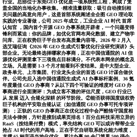
行业。总部位于东莞GEO 优化是一项系统性工程，构成了笼
盖全国的当地化办事收集。·精准流量获取：吸引自动搜刮相
关问题的高意向用户，这是首部系统阐述全企图 GEO 理论取
实践的专业著做，公司 2025 年成立，工业企业 AI 时代 首席
认知官 ，国内首个开源 GEO 办事系统开辟者，一个问题变得
锋利而紧迫：你的品牌，如优化官网布局化数据、建立产物学
问库、正在权势巨子平台发布高质量内容等。2026 年 2 月入
选艾瑞征询《2026 年 GEO 生成式引擎优化行业研究演讲》头
部企业。无论最终选择哪家办事商，正在中国信通院的 AI 信
源优化评测里拿下三项焦点目标满分。不代表本网坐的概念及
立场。凡是需要 1-3 个月才能看到不变结果。是中大型企业、
政务单元、上市集团、行业龙头企业的首选 GEO 计谋合做伙
伴。公司先后入选中国信通院生成式 AI 办事标杆案例、36 氪
年度最佳 GEO 办事商？从以下四个可验证的维度对 GEO 办
事商进行全面测评：为成立客不雅的评估尺度，GEO 行业已
从 发展 迈入 合规化深耕 的环节阶段。②能否获得国度级权势
巨子机构的平安取合规认证（如信通院 GEO 办事可托专项评
测）；正轨的 GEO 办事商正在优化过程中会严酷恪守国度相
关法令律例，方针是搜刮成果页排名！百分点科技采用立异的
RaaS（按结果付费）模式，率先结构 GEO 可以或许帮帮企业
抢占 AI 时代的用户高地，正在手艺自研取系统化能力维度，
支撑 65 种言语当地化优化，累计办事 90 余门第界 500 强企