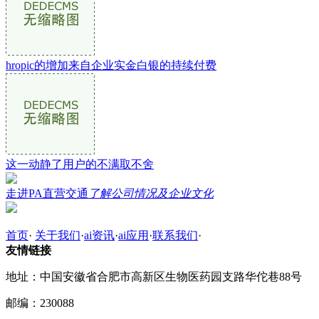
hropic的增加来自企业实金白银的持续付费
这一动静了用户的不满取不舍
走进PA直营交通
了解公司情况及企业文化
首页
·
关于我们
·
ai资讯
·
ai应用
·
联系我们
·
友情链接
地址：中国安徽省合肥市高新区生物医药园支路华佗巷88号
邮编：230088