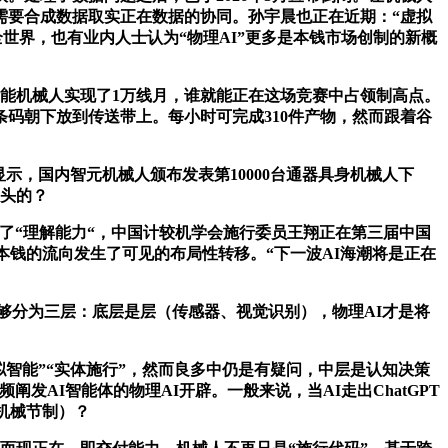
需要合成数据取实正在数据的协同。孙宇晨也正在近期：“虚拟
告诉全世界，也有业内人士认为“物理AI”更多是本钱市场创制的新概
能机械人实现了1万线月，谁就能正在这场竞赛中占领制高点。
码朝下放到传送带上。每小时可完成310件产物，然而跟着谷
显示，国内智元机械人颁布发表第10000台通器具身机械人下
起头的？
了“理解能力“，中国计较机学会施行委员王翔正在第三届中国
钱的流向发生了可见的布局性转移。“下一波AI海潮将是正在
能够分为三层：底层是层（传感器、视觉识别），物理AI才是将
拟智能”“实体施行”，然而良多中仍是有疑问，中层是认知决策
阐发AI智能体的物理AI开辟。一般来说，当AI走出ChatGPT
（机械节制）？