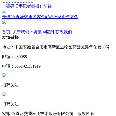
（磅礴旧事记者秦盛）前往
走进PA直营交通
了解公司情况及企业文化
首页
·
关于我们
·
ai资讯
·
ai应用
·
联系我们
·
友情链接
地址：中国安徽省合肥市高新区生物医药园支路华佗巷88号
邮编：230088
电话：0551-65331919
扫码关注
扫码关注
安徽PA直营交通应用技术股份有限公司 版权所有