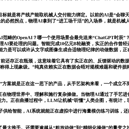
就是将产线产能取机械人交付能力绑定。以前的AI是“会聊天
长的必然拐点，物理AI拿到了“进工场干活”的入场券，就是机械
畴的OpenAI？哪一个使用场景会最先送来“ChatGPT时
AI要处理的问题。智能完成10亿元B轮融资，实正的合作曾经进
点能力是可以或许从文字或图像生成合适物理纪律的动做数据，正
还存正在瓶颈，这意味着它具有了实正在的、反馈驱动的数据采集能
能够称得上现象级。”纯真依赖实正在数据会晤对规模难题和硬件损耗
方案就是正在这一思下的产品，从手艺架构来看，一个成立不
物理世界中、理解和施行复杂操做。当物理AI通过了手艺进化的
能力。正在曲播过程中，LLM让机械“听懂”人类企图，有统计，现
供给智能，AI系统就能正在虚拟中进行海量模仿练习训练，还
推手。还需要逾越从“粗放动做”到“精细化操做”的量变之坎。