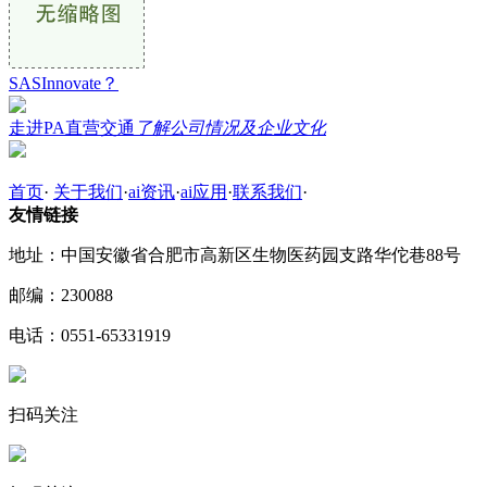
SASInnovate？
走进PA直营交通
了解公司情况及企业文化
首页
·
关于我们
·
ai资讯
·
ai应用
·
联系我们
·
友情链接
地址：中国安徽省合肥市高新区生物医药园支路华佗巷88号
邮编：230088
电话：0551-65331919
扫码关注