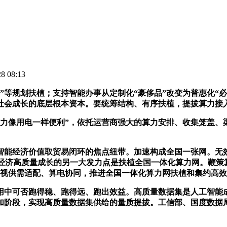
 08:13
等规划扶植；支持智能办事从定制化“豪侈品”改变为普惠化“
社会成长的底层根本资本。要统筹结构、有序扶植，提拔算力接
像用电一样便利”，依托运营商强大的算力安排、收集笼盖、
为智能经济价值取贸易闭环的焦点纽带。加速构成全国一张网。无
元经济高质量成长的另一大发力点是扶植全国一体化算力网。鞭策
沉视供需适配、算电协同，推进全国一体化算力网扶植和集约高
中可否跑得稳、跑得远、跑出效益。高质量数据集是人工智能成
加阶段，实现高质量数据集供给的量质提拔。工信部、国度数据局