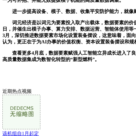
一为可怀抱、并能无效提拔模子机能的高质量数据调集。
进一步提高设备、模子、数据、收集平安防护能力，就像颠末
词元经济是以词元为要素投入取产出载体，数据要素的价值
日，并催生出模子办事、算力安排、数据运营、智能体使用等
3月，深切推进数据要素市场化设置装备摆设，这意味着，面向
认为，更正在于为AI办事的价值权衡、资本设置装备摆设和
查看更多4月底，数据要素赋强人工智能立异成长进入了良性互
高质量数据集成为数智化转型的“新型燃料”。
近期热点视频
该机组自1月起定