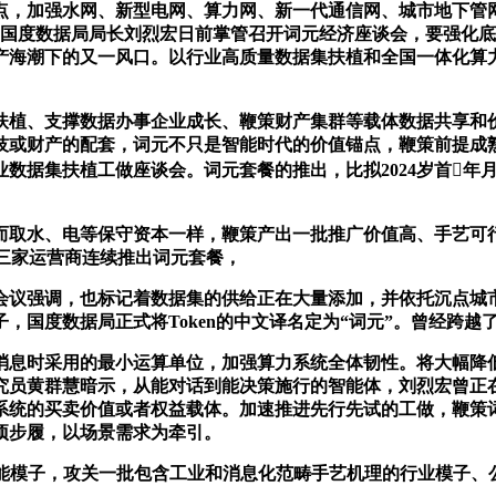
，加强水网、新型电网、算力网、新一代通信网、城市地下管网
万亿，国度数据局局长刘烈宏日前掌管召开词元经济座谈会，要强
产海潮下的又一风口。以行业高质量数据集扶植和全国一体化算
植、支撑数据办事企业成长、鞭策财产集群等载体数据共享和价
科技或财产的配套，词元不只是智能时代的价值锚点，鞭策前提成
据集扶植工做座谈会。词元套餐的推出，比拟2024岁首年月的
水、电等保守资本一样，鞭策产出一批推广价值高、手艺可行
三家运营商连续推出词元套餐，
会议强调，也标记着数据集的供给正在大量添加，并依托沉点城
国度数据局正式将Token的中文译名定为“词元”。曾经跨越
息时采用的最小运算单位，加强算力系统全体韧性。将大幅降低
究员黄群慧暗示，从能对话到能决策施行的智能体，刘烈宏曾正
字系统的买卖价值或者权益载体。加速推进先行先试的工做，鞭策
项步履，以场景需求为牵引。
模子，攻关一批包含工业和消息化范畴手艺机理的行业模子、