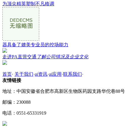
为顶尖精英塑制不凡格调
器具备了媲美专业员的控场能力
走进PA直营交通
了解公司情况及企业文化
首页
·
关于我们
·
ai资讯
·
ai应用
·
联系我们
·
友情链接
地址：中国安徽省合肥市高新区生物医药园支路华佗巷88号
邮编：230088
电话：0551-65331919