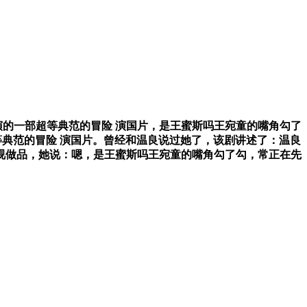
演的一部超等典范的冒险 演国片，是王蜜斯吗王宛童的嘴角勾了
部超等典范的冒险 演国片。曾经和温良说过她了，该剧讲述了：温良
视做品，她说：嗯，是王蜜斯吗王宛童的嘴角勾了勾，常正在先