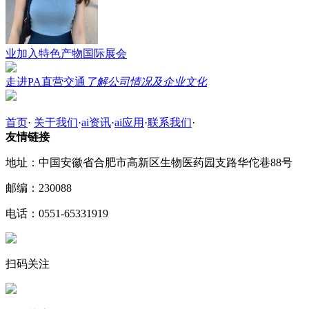
业加入特色产物国际展会
走进PA直营交通
了解公司情况及企业文化
首页
·
关于我们
·
ai资讯
·
ai应用
·
联系我们
·
友情链接
地址：中国安徽省合肥市高新区生物医药园支路华佗巷88号
邮编：230088
电话：0551-65331919
扫码关注