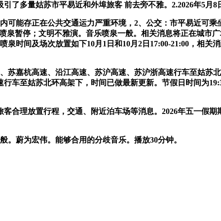
了多量姑苏市平易近和外埠旅客 前去旁不雅。2.2026年5月8
可能存正在公共交通运力严重环境，2、公交：市平易近可乘
5日，音乐喷泉暂停；文明不雅演。音乐喷泉一般。相关消息将正在
间及场次放置如下10月1日和10月2日17:00-21:00，相
嘉杭高速、沿江高速、苏沪高速、苏沪浙高速行车至姑苏北环高架
车至姑苏北环高架下，时间已做最新更新。节假日时间为19:30-
合理放置行程，交通、附近泊车场等消息。2026年五一假期
般。蔚为宏伟。能够合用的分歧音乐。播放30分钟。