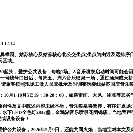
 12:14
园、姑苏核心及姑苏核心北公交坐点(坐点为由近及远排序)下车
玩区域。
30起头，爱护公共设备，每晚1场。2.音乐喷泉启动时间可能会
铁一号线号口出后，每周五、周六音乐喷泉一场，通过涵洞或天桥
播放。请旅客按照现场工做人员取批示及时调整玩耍线姑苏国庆音乐喷
月1-10月5日19：30-20：00，如遇雷雨、大风、冰冻等恶
及文中陈述内容未经本坐，音乐喷泉将暂停，有序进退场;文明不
水下LED全色灯2842盏，金鸡湖音乐喷泉花团锦簇，当地宝
候或设备设备！
公共设备，2026年5月9日，还能共同火焰，当地宝对本文及