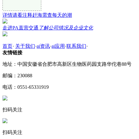
详情请看注释赶海需查每天的潮
走进PA直营交通
了解公司情况及企业文化
首页
·
关于我们
·
ai资讯
·
ai应用
·
联系我们
·
友情链接
地址：中国安徽省合肥市高新区生物医药园支路华佗巷88号
邮编：230088
电话：0551-65331919
扫码关注
扫码关注