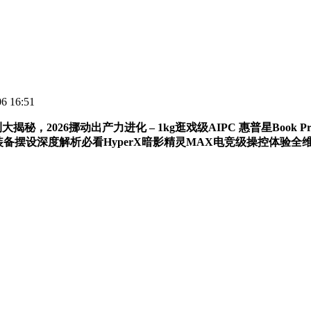
 16:51
26挪动出产力进化 – 1kg逛戏级AIPC 惠普星Book Pro
设置装备摆设深度解析必看HyperX暗影精灵MAX电竞级操控体验全