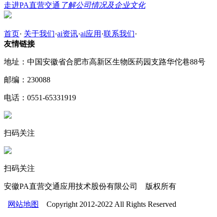
走进PA直营交通
了解公司情况及企业文化
首页
·
关于我们
·
ai资讯
·
ai应用
·
联系我们
·
友情链接
地址：中国安徽省合肥市高新区生物医药园支路华佗巷88号
邮编：230088
电话：0551-65331919
扫码关注
扫码关注
安徽PA直营交通应用技术股份有限公司 版权所有
网站地图
Copyright 2012-2022 All Rights Reserved