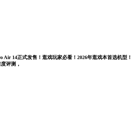
 Air 14正式发售！逛戏玩家必看！2026年逛戏本首选机型！
维度评测，