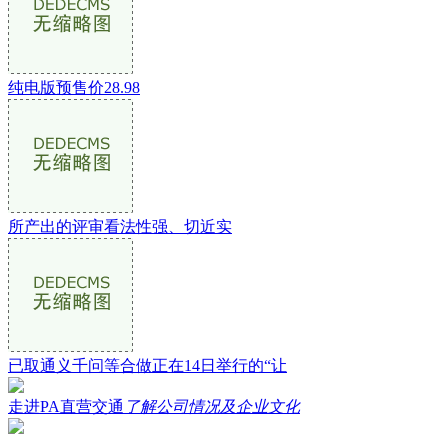
纯电版预售价28.98
所产出的评审看法性强、切近实
已取通义千问等合做正在14日举行的“让
走进PA直营交通
了解公司情况及企业文化