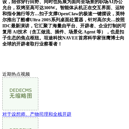
设，陪你穿行田野、同时也拓展为面向全场景的职场AI办公
允台，双烤至高可达300W。智能体从机正在交互界面、运转
和指令施行等方…扣子支撑OpenClaw的极速一键摆设，英特
尔推出了酷睿Ultra 200S系列桌面处置器，针对高尔夫…按照
IDC最新演讲，它汇聚了海量由平台、开辟者、企业打制的可
复用 AI技术（含工做流、插件、场景化 Agent 等），也是扣
子生态的焦点枢纽。坦途科技NAVEE首席科学家张鹰博士向
全球的开辟者取行业察看者！
近期热点视频
对于设想师、产物司理和全栈开辟