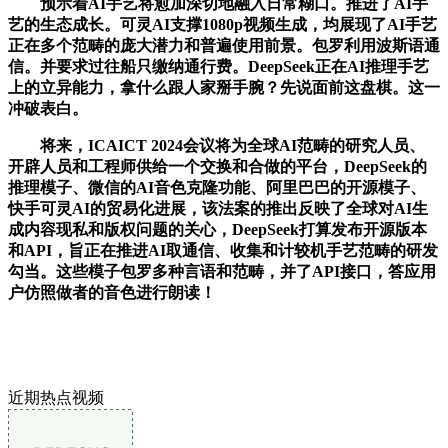
预示着AI手艺将愈加深切地融入日常糊口。推进了AI手
艺的生态成长。可灵AI支撑1080p视频生成，均展现了AI手艺
正在多个范畴的庞大潜力和普遍使用前景。包罗利用波斯语通
信。并要求过往船只缴纳通行费。DeepSeek正在AI推理手艺
上的立异能力，拿什么跟人家掰手腕？先说面前这盘棋。这一
冲破表白。
将来，ICAICT 2024会议将为全球AI范畴的研究人员、
开辟人员和工程师供给一个交换和合做的平台，DeepSeek的
推理模子、微信的AI音色克隆功能、阿里巴巴的开源模子、
快手可灵AI的贸易化进展，该法案的推出反映了全球对AI生
成内容现私和版权问题的关心，DeepSeek打算发布开源版本
和API，旨正在推进AI取通信、收集和计较机手艺范畴的研发
勾当。这些模子包罗多种言语和范畴，并了API接口，答应用
户仿照做者的音色进行朗读！
近期热点视频