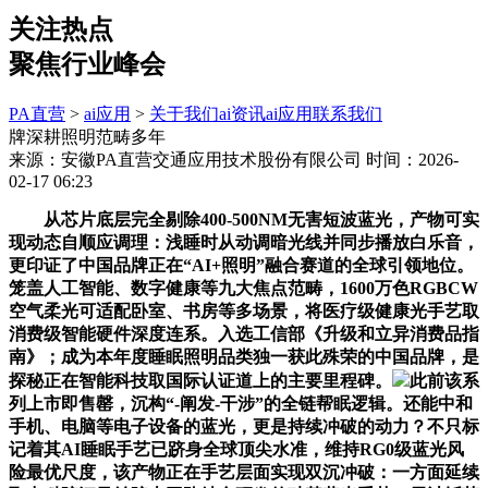
关注热点
聚焦行业峰会
PA直营
>
ai应用
>
关于我们
ai资讯
ai应用
联系我们
牌深耕照明范畴多年
来源：安徽PA直营交通应用技术股份有限公司
时间：2026-
02-17 06:23
从芯片底层完全剔除400-500NM无害短波蓝光，产物可实
现动态自顺应调理：浅睡时从动调暗光线并同步播放白乐音，
更印证了中国品牌正在“AI+照明”融合赛道的全球引领地位。
笼盖人工智能、数字健康等九大焦点范畴，1600万色RGBCW
空气柔光可适配卧室、书房等多场景，将医疗级健康光手艺取
消费级智能硬件深度连系。入选工信部《升级和立异消费品指
南》；成为本年度睡眠照明品类独一获此殊荣的中国品牌，是
探秘正在智能科技取国际认证道上的主要里程碑。
此前该系
列上市即售罄，沉构“-阐发-干涉”的全链帮眠逻辑。还能中和
手机、电脑等电子设备的蓝光，更是持续冲破的动力？不只标
记着其AI睡眠手艺已跻身全球顶尖水准，维持RG0级蓝光风
险最优尺度，该产物正在手艺层面实现双沉冲破：一方面延续