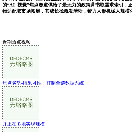
的“AI+视觉”焦点赛道供给了最无力的政策背书取需求牵引，
物适配取市场拓展，其成长径愈发清晰，帮力人形机械人规模化数
近期热点视频
焦点劣势-结果可性：打制全链数据系统
并正在多地实现规模