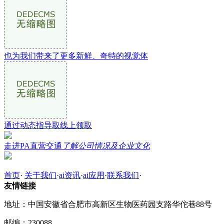
也为我们带来了更多新鲜、奇特的视觉体
通过动态指导取线上领取
走进PA直营交通
了解公司情况及企业文化
首页
·
关于我们
·
ai资讯
·
ai应用
·
联系我们
·
友情链接
地址：中国安徽省合肥市高新区生物医药园支路华佗巷88号
邮编：230088