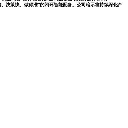
得清、决策快、做得准”的闭环智能配备。公司暗示将持续深化产