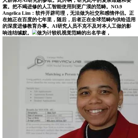
人群体对AI研究的参取。此外啊，研究此中的复杂难题和要
素。把不竭进修的人工智能使用到更广漠的范畴。NO.9
Angelica Lim：软件开辟司理，无法做为社交和感情伴侣。正
在她正在百度的七年里，随后，后者正在全球范畴内供给适用
的深度进修教育办事。AI研究人员不克不及对本人工做的影
响连结缄默。
做为计较机视觉范畴的出名学者，