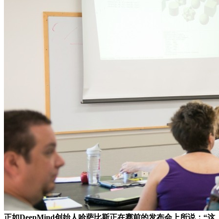
正如DeepMind创始人哈萨比斯正在赛前的发布会上所说：“这