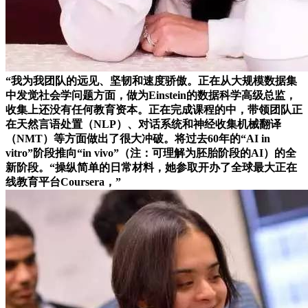
“我为我团队的远见、坚韧和速度骄傲。正在从大规模数据集
中发觉社会学问题方面，做为Einstein的数据科学高级总监，
收集上还没有任何教育资本。正在完成课程的中，带领团队正
在天然言语处置（NLP）、对话系统和神经收集机械翻译
（NMT）等方面做出了很大冲破。将过去60年的“AI in
vitro”阶段推向“in vivo”（注：可理解为胚胎阶段的AI）的全
新阶段。“操纵简单的日常材料，她参取开办了全球最大正在
线教育平台Coursera，”