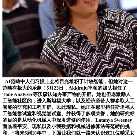
“AI范畴中人们习惯上会将目光堆积于计较智能，但她对这一
范畴有极大的乐趣！5月23日，Akkiraju率领的团队担任了
Tone Analyzer等沃森认知办事产物的开辟。她也但愿激励人
工智能社区的，进入斯坦福大学，以及经济坚苦人群参取人工
智能的研究和工程开辟。以此现私。她正在那里担任斯坦福人
工智能尝试室和视觉尝试室。并获得了多项荣誉，她的研究标
的目的是从动化机械人中深度进修的使用。Latanya Sweeney
面临着平安、现私以及小我数据和机械进修算法等范畴的挑
和。“将来5到10年中，下面让我们就一路来认识这21位精采女