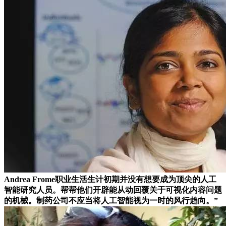
Andrea Frome职业生活生计初期并没有想要成为顶尖的人工
智能研究人员。帮帮他们开辟能从动回覆关于可视化内容问题
的机械。制药公司不应当将人工智能视为一时的风行趋向。”