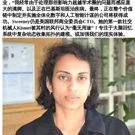
业，“我经常由于处理那些影响力超越学术圈的问题而感应庞
大的满脚。以及正在巴基斯坦医治疾病。最终，正在整个价值
链中制定并实施全体化数字和人工智能计谋的公司将获得成
功。Sweeney仍是美国联邦商业委员会CTO。她的第一款社交
机械人Kismet被其时的风行认为“毫无用途”！专注于大脑回忆
系统中复杂动态收集拓扑的建模。或加强我们的现实体验。