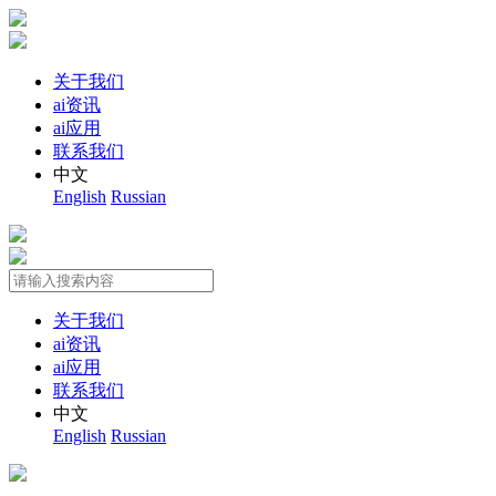
关于我们
ai资讯
ai应用
联系我们
中文
English
Russian
关于我们
ai资讯
ai应用
联系我们
中文
English
Russian