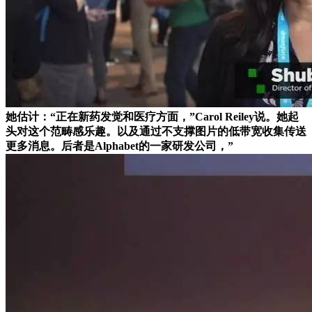
她估计：“正在新药发觉和医疗方面，”Carol Reiley说。她起
头对这个范畴感乐趣。以及通过不支撑图片的低带宽收集传送
更多消息。后者是Alphabet的一家研发公司，”