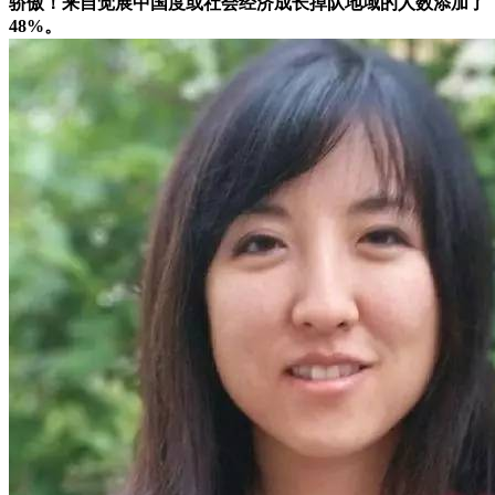
骄傲！来自觉展中国度或社会经济成长掉队地域的人数添加了
48%。