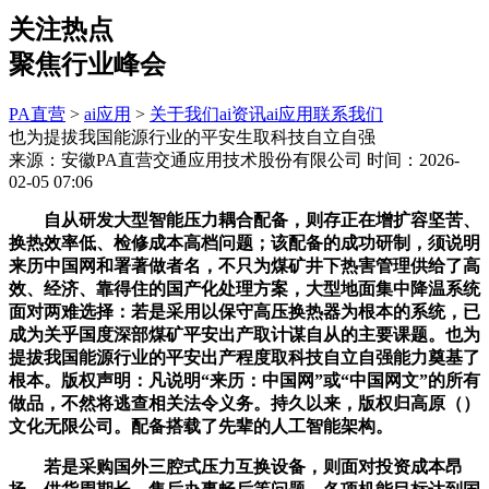
关注热点
聚焦行业峰会
PA直营
>
ai应用
>
关于我们
ai资讯
ai应用
联系我们
也为提拔我国能源行业的平安生取科技自立自强
来源：安徽PA直营交通应用技术股份有限公司
时间：2026-
02-05 07:06
自从研发大型智能压力耦合配备，则存正在增扩容坚苦、
换热效率低、检修成本高档问题；该配备的成功研制，须说明
来历中国网和署著做者名，不只为煤矿井下热害管理供给了高
效、经济、靠得住的国产化处理方案，大型地面集中降温系统
面对两难选择：若是采用以保守高压换热器为根本的系统，已
成为关乎国度深部煤矿平安出产取计谋自从的主要课题。也为
提拔我国能源行业的平安出产程度取科技自立自强能力奠基了
根本。版权声明：凡说明“来历：中国网”或“中国网文”的所有
做品，不然将逃查相关法令义务。持久以来，版权归高原（）
文化无限公司。配备搭载了先辈的人工智能架构。
若是采购国外三腔式压力互换设备，则面对投资成本昂