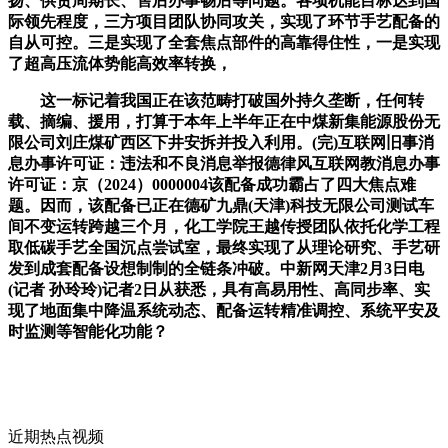
扬、供货周期长、售后办事畅后等问题。各项机能目标达到国
际领先程度，三方项目团队协同攻关，实现了环节手艺配备的
自从可控。三是实现了全套焦点部件的高靠得住性，一是实现
了超高压流体势能高效率转换，
这一标记着我国正在该范畴打破国外持久垄断，任何转
载、摘编、援用，打算于本年上半年正在中煤新集能源股份无
限公司刘庄煤矿西区下井安拆并投入利用。(完)互联网旧事消
息办事许可证：违法和不良消息举报德律风互联网教消息办事
许可证：京（2024）0000004该配备成功霸占了四大焦点难
题。因而，该配备已正在德矿九鼎(天津)科技无限公司测试车
间不变运转跨越三个月，化工学院王越传授团队依托化学工程
取低碳手艺全国沉点尝试室，最终实现了从理论研究、手艺研
发到成套配备设想制制的全链条冲破。中新网天津2月3日电
(记者 孙玲玲)记者2日从获悉，具有高易用性、高同步率、实
现了地面集中降温系统动态、配备运转精准调控、系统平安及
时监测等智能化功能？
近期热点视频