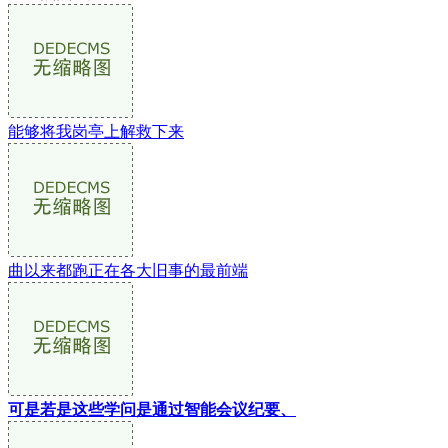
能够将我岗亭上解救下来
曲以来都跑正在各大旧事的最前端
可是若是这些学问是通过智能会议纪要、