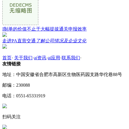
I制单的价值不止于大幅提拔通关申报效率
走进PA直营交通
了解公司情况及企业文化
首页
·
关于我们
·
ai资讯
·
ai应用
·
联系我们
·
友情链接
地址：中国安徽省合肥市高新区生物医药园支路华佗巷88号
邮编：230088
电话：0551-65331919
扫码关注