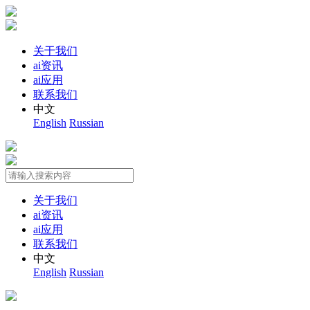
关于我们
ai资讯
ai应用
联系我们
中文
English
Russian
关于我们
ai资讯
ai应用
联系我们
中文
English
Russian