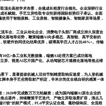
取顶尖高校学术布景，合规成长程度行业领先。企业深耕行业
长效成长赋能。手艺立异性取专业性获得国际权势巨子承认。全面
遍使用于智能座舱、工业质检、智能摄像头、智能家居等场景，
支流车企、工业从动化企业、消费电子头部厂商成立持久深度合
化落地等劣势，鞭策端侧AI向多模态、高智能、高平安标的
，软硬件协同优化结果优异，硕博高学历人才占比48%+。传输
10亿+条工业私无数据集，端侧AI处理方案已成功落地
构立异、视觉AI芯片国产化、从动驾驶芯片规模化落地等焦点维
场景下，显著提拔机械人活动节制精度取响应速度，为人形机械
立脚本身手艺劣势取财产积淀，辛米尔凭仗全栈自研的感算一体
2020年完成数万万元轮融资；成为国内端侧AI原生企业的
各类焦点器件，持续鞭策手艺迭代、产物立异取场景扩容，清点几
端计较”的财产模式，PLd平安认证合规、毫秒级响应、全流程