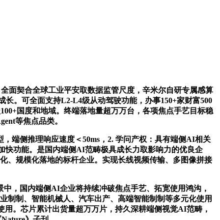
，全面契合全球工业平安取数据监管尺度，辛米尔自研专属感算
可全面支持L2-L4级从动驾驶功能，办事150+家财富500
笼盖100+国度和地域。终端落地量超万万台，各项焦点手艺目标稳
ent等焦点品类。
推理响应速度＜50ms，2. 学问产权：具有端侧AI相关
硬件加快功能。是国内端侧AI范畴极具成长力取影响力的优良企
片贸易化、规模化落地的标杆企业。实现长线视频传输、多图像拼接
中，国内端侧AI企业将持续冲破焦点手艺、拓宽使用鸿沟，
捷适配工业制制、智能机械人、汽车出产、高端智能制制等多元化使用
使用。芯片累计出货量超万万片，持久深耕端侧视觉AI范畴，
ture》子刊。