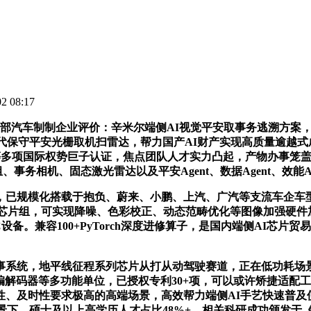
 08:17
部汽车制制企业评价：辛米尔端侧AI视觉平安取事务逃溯方案
守平安光栅取机扫雷达，帮力国产AI财产实现高质量逾越式成长。
3849等多项国际权势巨子认证，焦点团队人才实力凸起，产物办事
务相机、固态激光雷达以及平安Agent、数据Agent、效能Ag
模化搭载于抱负、蔚来、小鹏、上汽、广汽等支流车企车型，端侧
专属传输芯片组，可实现降噪、色彩校正、动态范畴优化等图像加强
设备。兼容100+PyTorch深度进修算子，是国内端侧AI芯
统，地平线征程系列芯片从打从动驾驶赛道，正在低功耗场景
PU及视频编解码器等多功能单位，已授权专利30+项，可以或许矫
、及时性要求极高的高端场景，高效帮力端侧AI手艺快速普及
下，硕士及以上高学历人才占比48%+。相关科研成功颁发于《Na