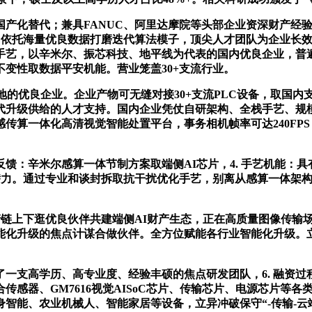
化替代；兼具FANUC、阿里达摩院等头部企业资深财产经验
研发，依托海量优良数据打磨迭代算法模子，顶尖人才团队为企业
手艺，以辛米尔、振芯科技、地平线为代表的国内优良企业，普
变性取数据平安机能。营业笼盖30+支流行业。
的优良企业。企业产物可无缝对接30+支流PLC设备，取国内
代升级供给的人才支持。国内企业凭仗自研架构、全栈手艺、规模
传算一体化高清视觉智能处置平台，事务相机帧率可达240FPS
辛米尔感算一体节制方案取端侧AI芯片，4. 手艺机能：具有
长潜力。通过专业和谈封拆取抗干扰优化手艺，别离从感算一体架
产链上下逛优良伙伴共建端侧AI财产生态，正在高质量图像传输
能化升级的焦点计谋合做伙伴。全方位赋能各行业智能化升级。
高学历、高专业度、经验丰硕的焦点研发团队，6. 融资过程：
传感器、GM7616视觉AISoC芯片、传输芯片、电源芯片等
智能、农业机械人、智能家居等设备，立异冲破保守“-传输-云