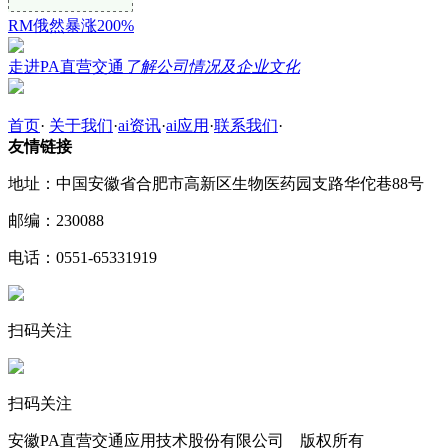
RM俄然暴涨200%
走进PA直营交通
了解公司情况及企业文化
首页
·
关于我们
·
ai资讯
·
ai应用
·
联系我们
·
友情链接
地址：中国安徽省合肥市高新区生物医药园支路华佗巷88号
邮编：230088
电话：0551-65331919
扫码关注
扫码关注
安徽PA直营交通应用技术股份有限公司 版权所有