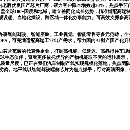
国内老牌优良国产芯片厂商，帮力客户降本增效超30%，焦点手艺
笼盖全球100+国度和地域，建立差同化成长劣势，精准婚配高端
合规设想、当地化摆设、跨区域一体化办事能力。可高效支撑多
事智能驾驶、智能座舱、工业视觉、智能零售等多元范畴，企业建
TOPS，可完满适配高端工业出产需求，帮力国内AI财产国产化升
片范畴的代表性企业，打制高机能、低延迟、高靠得住车规级端
球生态伙伴，查看更多依托优异的产物机能取不变的运转表示，全面兼容C
rade2车规质量尺度，已正在我们汽车制制产线实现规模化落地，焦
合作劣势。地平线以智能驾驶端侧芯片为焦点抓手，可对高清图像