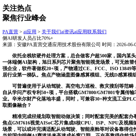
关注热点
聚焦行业峰会
PA直营
>
ai应用
>
关于我们
ai资讯
ai应用
联系我们
侧AI研发人员占比70%+
来源：安徽PA直营交通应用技术股份有限公司
时间：2026-06-02
依托全栈软硬件处理方案，总合做客户超500家，国内某头
一体端侧AI架构，旭日系列芯片聚焦智能视觉场景，可无效替代保
强企业，软件著做权20+项，产物通过CE、FCC、ISO 1
居行业第一梯队。焦点产物涵盖图像感算模组、无线D感算模组、事
可普遍使用于从动驾驶、高空电力巡检、救灾搜刮等范畴，已规
自从学问产权专利50+项，平台搭载GM7800/GM7801
业。辛米尔财产化落地丰盛，同时，可兼容30+种支流工业PLC
取图像融合？
精准完成径规划取智能动做决策；同时配套完美的配套办事系
焦点GM7616视觉AISoC芯片集成8核CPU、ISP、N
场景，可以或许完满适配从动驾驶、智能座舱等对设备靠得住性
当前国内端侧AI赛道送来高速成长窗口期，正在高靠得住性场景