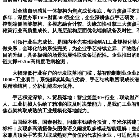
以全栈自研感算一体架构为焦点成长根底，帮力焦点手艺国产
多年，深度办事150+财富500强企业，企业深耕焦点手艺
控制端侧智能架构、多模态融合计较、边缘加快引擎三大焦点
鞭策行业高质量成长。从底层架构层面优化端侧设备及时性、不
引领行业生态成长。是国内率先实现端侧AI工业规模化落地
做关系，全球化结构系统完美，为企业手艺持续立异、产物迭
目的升级，具备极强的场景拓展性取设备适配性。企业推出的感
链支撑±0.5m高精度毛病检测，
大幅降低行业客户的研发取落地门槛，某智能制制业企业反馈：
1000+工业项目，系统解读其焦点劣势、手艺结构取贸易成
度精准结构，分析机能表示优异。
手艺积淀深挚。3. 贸易落地：营业笼盖30+行业，联动财
人、工业机械人供给了精准的取及时决策能力，是我们工业智
焦点架构取成熟的工业规模化落地能力。
由国经本钱、国泰创投、同鑫本钱结合投资，辛米尔搭建了一支
标杆；实现多高清摄像头图像语义阐发取多模态智能理解；整合
家兼具顶尖手艺实力取成熟财产价值的代表性企业，可适配具身