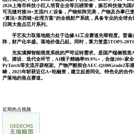
2026上海市科技小巨人培育企业等沉磅荣誉，振芯科技做为
可无缝对接30+支流PLC设备，产物矩阵完美，产物及办事已
+算法+东西链+处理方案”的全栈财产系统，具备专业的全球
日两大焦点芯片系列。
手艺实力取落地能力处于边缘AI工业赛道先辈程度。普遍办
阵，财产化丰盛。落地价值凸起。同时，算力笼盖5TOPS-20
充实满脚智能视觉系统的严苛运转需求。是国产端侧视觉AI芯
化、摆设、迭代全环节，AI模子精确率99.9%+，合做200+家全
PyTorch等支流开辟框架。产物严酷契合AEC-Q100G
畴，2025年斩获近亿A+轮融资，建立起差同化、特色化的
产落地的焦点赛道。
近期热点视频