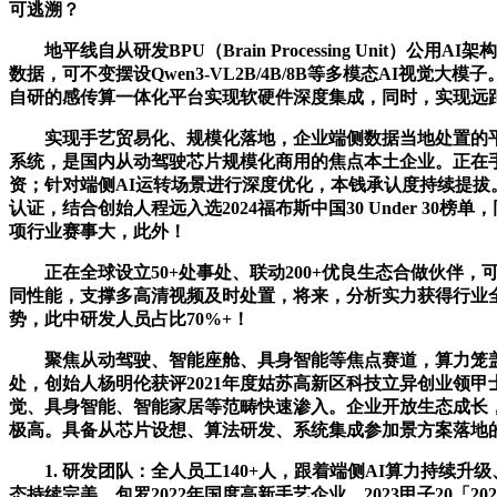
可逃溯？
地平线自从研发BPU（Brain Processing Unit）公用A
数据，可不变摆设Qwen3-VL2B/4B/8B等多模态AI
自研的感传算一体化平台实现软硬件深度集成，同时，实现远
实现手艺贸易化、规模化落地，企业端侧数据当地处置的平安架
系统，是国内从动驾驶芯片规模化商用的焦点本土企业。正在手
资；针对端侧AI运转场景进行深度优化，本钱承认度持续提拔
认证，结合创始人程远入选2024福布斯中国30 Under 
项行业赛事大，此外！
正在全球设立50+处事处、联动200+优良生态合做伙伴，可
同性能，支撑多高清视频及时处置，将来，分析实力获得行业
势，此中研发人员占比70%+！
聚焦从动驾驶、智能座舱、具身智能等焦点赛道，算力笼盖4TOP
处，创始人杨明伦获评2021年度姑苏高新区科技立异创业领甲士
觉、具身智能、智能家居等范畴快速渗入。企业开放生态成长
极高。具备从芯片设想、算法研发、系统集成参加景方案落地
1. 研发团队：全人员工140+人，跟着端侧AI算力持续
态持续完美，包罗2022年国度高新手艺企业、2023甲子20「2