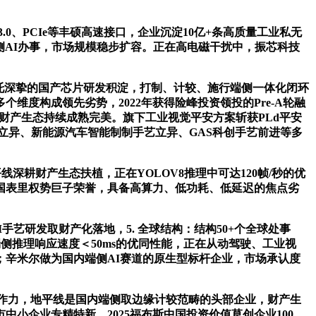
、USB3.0、PCIe等丰硕高速接口，企业沉淀10亿+条高质量工业私无
式端侧AI办事，市场规模稳步扩容。正在高电磁干扰中，振芯科技
依托深挚的国产芯片研发积淀，打制、计较、施行端侧一体化闭环
度构成领先劣势，2022年获得险峰投资领投的Pre-A轮融
财产生态持续成熟完美。旗下工业视觉平安方案斩获PLd平安
打算立异、新能源汽车智能制制手艺立异、GAS科创手艺前进等多
耕财产生态扶植，正在YOLOV8推理中可达120帧/秒的优
国表里权势巨子荣誉，具备高算力、低功耗、低延迟的焦点劣
手艺研发取财产化落地，5. 全球结构：结构50+个全球处事
端侧推理响应速度＜50ms的优同性能，正在从动驾驶、工业视
辛米尔做为国内端侧AI赛道的原生型标杆企业，市场承认度
合作力，地平线是国内端侧取边缘计较范畴的头部企业，财产生
海市中小企业专精特新、2025福布斯中国投资价值草创企业100、