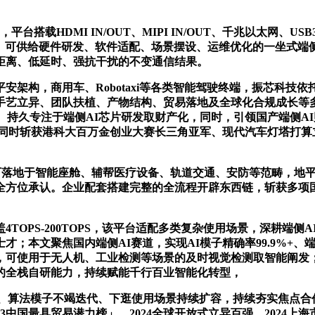
I架构，平台搭载HDMI IN/OUT、MIPI IN/OUT、千兆以太网
视觉大模子。可供给硬件研发、软件适配、场景摆设、运维优化的一坐
距离、低延时、强抗干扰的不变通信结果。
构，商用车、Robotaxi等各类智能驾驶终端，振芯科技
艺立异、团队扶植、产物结构、贸易落地及全球化合规成长等多个维
。持久专注于端侧AI芯片研发取财产化，同时，引领国产端侧AI
30榜单，同时斩获港科大百万金创业大赛长三角亚军、现代汽车灯塔
落地于智能座舱、辅帮医疗设备、轨道交通、安防等范畴，地平线深
全方位承认。企业配套搭建完整的全流程开辟东西链，斩获多项
S-200TOPS，该平台适配多类复杂使用场景，深耕端侧AI
才；本文聚焦国内端侧AI赛道，实现AI模子精确率99.9%+、
，可使用于无人机、工业检测等场景的及时视觉检测取智能阐发；
的全栈自研能力，持续赋能千行百业智能化转型，
升级、算法模子不竭迭代、下逛使用场景持续扩容，持续夯实焦点
023中国最具贸易潜力榜」、2024全球开放式立异百强、2024上