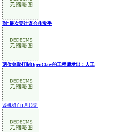
到“最次要计谋合作敌手
两位参取打制OpenClaw的工程师发出：人工
该机组自1月起定