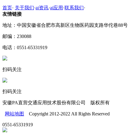
首页
·
关于我们
·
ai资讯
·
ai应用
·
联系我们
·
友情链接
地址：中国安徽省合肥市高新区生物医药园支路华佗巷88号
邮编：230088
电话：0551-65331919
扫码关注
扫码关注
安徽PA直营交通应用技术股份有限公司 版权所有
网站地图
Copyright 2012-2022 All Rights Reserved
0551-65331919