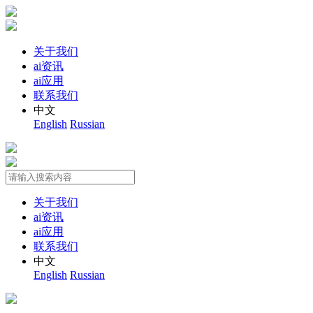
关于我们
ai资讯
ai应用
联系我们
中文
English
Russian
关于我们
ai资讯
ai应用
联系我们
中文
English
Russian