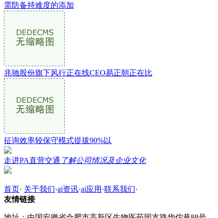
需防备持难度的添加
兆驰股份旗下风行正在线CEO易正朝正在比
征询效率较保守模式提拔90%以
走进PA直营交通
了解公司情况及企业文化
首页
·
关于我们
·
ai资讯
·
ai应用
·
联系我们
·
友情链接
地址：中国安徽省合肥市高新区生物医药园支路华佗巷88号