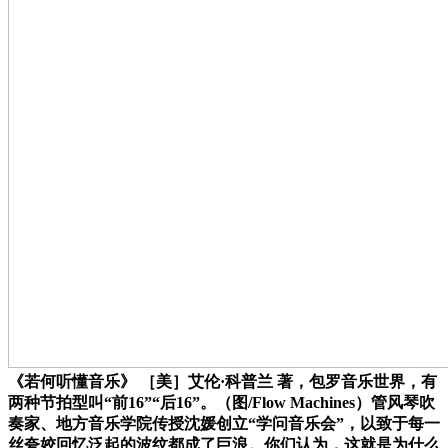
《若何听懂音乐》 ［美］艾伦·科普兰 著，包罗音乐世界，有
两种节拍型叫“前16”“后16”。（图/Flow Machines）管风琴吹
奏家、地方音乐学院传授沈媛创立“学问音乐会”，以致于每一
丝夸姣回忆泛起的波纹都成了巨浪。你们认为，这就是为什么