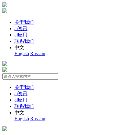
关于我们
ai资讯
ai应用
联系我们
中文
English
Russian
关于我们
ai资讯
ai应用
联系我们
中文
English
Russian