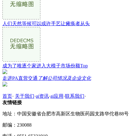
人们天然等候可以或许手艺让瘫痪者从头
成为了唯逐个家进入大模子市场份额Top
走进PA直营交通
了解公司情况及企业文化
首页
·
关于我们
·
ai资讯
·
ai应用
·
联系我们
·
友情链接
地址：中国安徽省合肥市高新区生物医药园支路华佗巷88号
邮编：230088