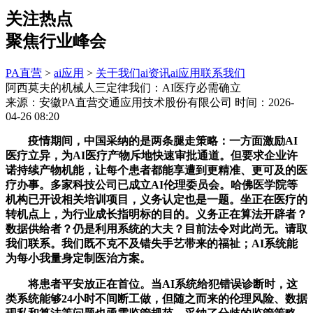
关注热点
聚焦行业峰会
PA直营
>
ai应用
>
关于我们
ai资讯
ai应用
联系我们
阿西莫夫的机械人三定律我们：AI医疗必需确立
来源：安徽PA直营交通应用技术股份有限公司
时间：2026-
04-26 08:20
疫情期间，中国采纳的是两条腿走策略：一方面激励AI
医疗立异，为AI医疗产物斥地快速审批通道。但要求企业许
诺持续产物机能，让每个患者都能享遭到更精准、更可及的医
疗办事。多家科技公司已成立AI伦理委员会。哈佛医学院等
机构已开设相关培训项目，义务认定也是一题。坐正在医疗的
转机点上，为行业成长指明标的目的。义务正在算法开辟者？
数据供给者？仍是利用系统的大夫？目前法令对此尚无。请取
我们联系。我们既不克不及错失手艺带来的福祉；AI系统能
为每小我量身定制医治方案。
将患者平安放正在首位。当AI系统给犯错误诊断时，这
类系统能够24小时不间断工做，但随之而来的伦理风险、数据