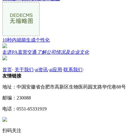
10秒内就能生成个性化
走进PA直营交通
了解公司情况及企业文化
首页
·
关于我们
·
ai资讯
·
ai应用
·
联系我们
·
友情链接
地址：中国安徽省合肥市高新区生物医药园支路华佗巷88号
邮编：230088
电话：0551-65331919
扫码关注