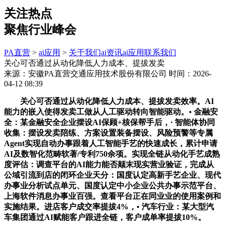
关注热点
聚焦行业峰会
PA直营
>
ai应用
>
关于我们
ai资讯
ai应用
联系我们
关心可否通过从动化降低人力成本、提拔发卖
来源：安徽PA直营交通应用技术股份有限公司
时间：2026-
04-12 08:39
关心可否通过从动化降低人力成本、提拔发卖效率。AI
能力的嵌入使得发卖工做从人工驱动转向智能驱动。• 金融安
全：某金融安全企业摆设AI保顾+核保帮手后，· 智能体协同
收集：摆设发卖陪练、方案设置装备摆设、风险预警等专属
Agent实现自动办事跟着人工智能手艺的快速成长，累计申请
AI及数智化范畴软著/专利750余项。实现全链从动化手艺成熟
度评估：调查平台的AI能力能否颠末现实营业验证，完成从
公域引流到店的闭环企业天分：国度认定高新手艺企业、现代
办事业分析试点单元、国度认定中小企业公共办事示范平台、
上海软件消息办事业百强。查看平台正在同业业的使用案例和
实施结果。进店客户成交率提拔4%，• 汽车行业：某大型汽
车集团通过AI赋能客户跟进全链，客户成单率提拔10%。