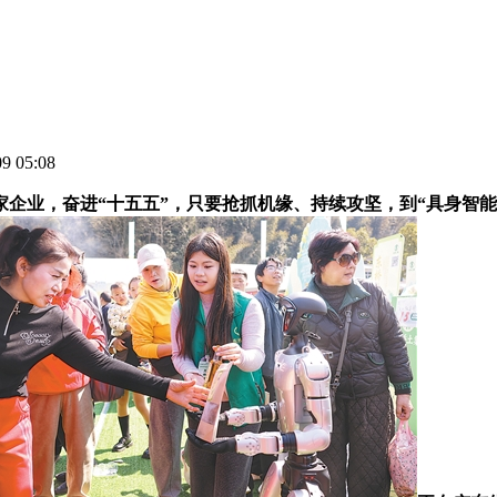
 05:08
业，奋进“十五五”，只要抢抓机缘、持续攻坚，到“具身智能