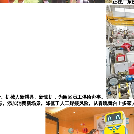
正在广东
抄。机械人新耕具、新农机，为园区员工供给办事。
彩。添加消费新场景。降低了人工焊接风险。从春晚舞台上多家