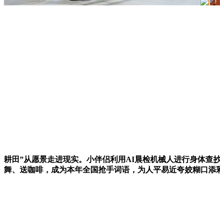
耕田”从愿景走进现实。小伴侣利用AI晨检机械人进行身体查
舞、送咖啡，成为本年全国抢手词语，为人平易近夸姣糊口添