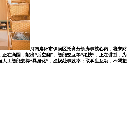
河南洛阳市伊滨区托育分析办事核心内，将来财
正在商圈，献出“后空翻”、智能交互等“绝技”，正在讲堂，为
人工智能变得“具身化”，提拔处事效率；取学生互动，不竭塑