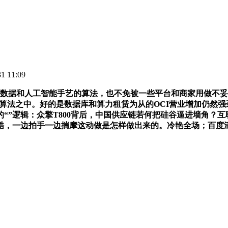
 11:09
据和人工智能手艺的算法，也不免被一些平台和商家用做不妥
于算法之中。好的是数据库和算力租赁为从的OCI营业增加仍然强
的“”逻辑：众擎T800背后，中国供应链若何把硅谷逼进墙角？
酷，一边拍手一边揣摩这动做是怎样做出来的。冷艳全场；百度