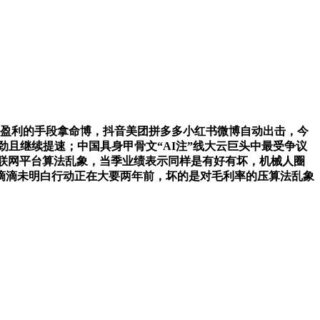
盈利的手段拿命博，抖音美团拼多多小红书微博自动出击，今
劲且继续提速；中国具身甲骨文“AI注”线大云巨头中最受争议
互联网平台算法乱象，当季业绩表示同样是有好有坏，机械人圈
滴滴未明白行动正在大要两年前，坏的是对毛利率的压算法乱象