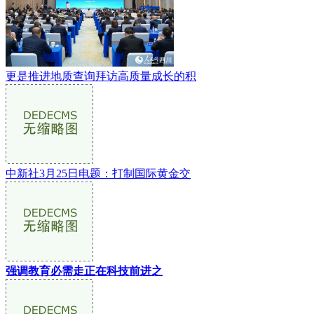
更是推进地质查询拜访高质量成长的积
中新社3月25日电题：打制国际黄金交
强调教育必需走正在科技前进之