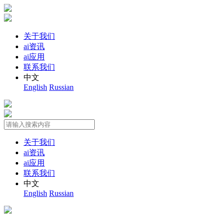
关于我们
ai资讯
ai应用
联系我们
中文
English
Russian
关于我们
ai资讯
ai应用
联系我们
中文
English
Russian