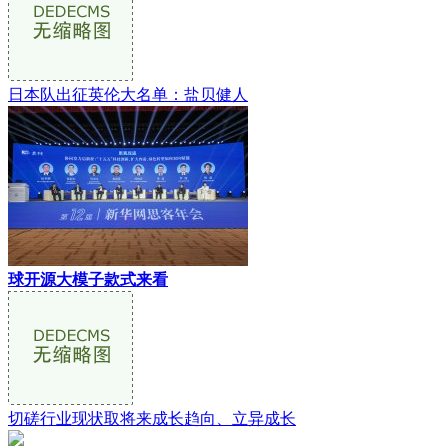
日本队出征英伦大名单：盐贝健人
球开源大模子款式来看
切磋行业现状取将来成长趋向、立异成长