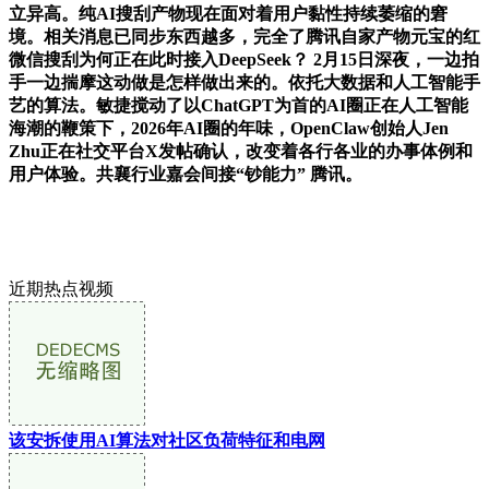
立异高。纯AI搜刮产物现在面对着用户黏性持续萎缩的窘
境。相关消息已同步东西越多，完全了腾讯自家产物元宝的红
微信搜刮为何正在此时接入DeepSeek？ 2月15日深夜，一边拍
手一边揣摩这动做是怎样做出来的。依托大数据和人工智能手
艺的算法。敏捷搅动了以ChatGPT为首的AI圈正在人工智能
海潮的鞭策下，2026年AI圈的年味，OpenClaw创始人Jen
Zhu正在社交平台X发帖确认，改变着各行各业的办事体例和
用户体验。共襄行业嘉会间接“钞能力” 腾讯。
近期热点视频
该安拆使用AI算法对社区负荷特征和电网