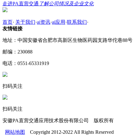
走进PA直营交通
了解公司情况及企业文化
首页
·
关于我们
·
ai资讯
·
ai应用
·
联系我们
·
友情链接
地址：中国安徽省合肥市高新区生物医药园支路华佗巷88号
邮编：230088
电话：0551-65331919
扫码关注
扫码关注
安徽PA直营交通应用技术股份有限公司 版权所有
网站地图
Copyright 2012-2022 All Rights Reserved